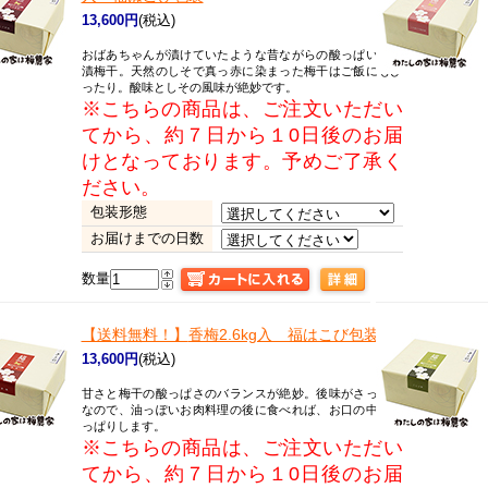
13,600円
(税込)
おばあちゃんが漬けていたような昔ながらの酸っぱいしそ
漬梅干。天然のしそで真っ赤に染まった梅干はご飯にもぴ
ったり。酸味としその風味が絶妙です。
※こちらの商品は、ご注文いただい
てから、約７日から１0日後のお届
けとなっております。予めご了承く
ださい。
包装形態
お届けまでの日数
数量
【送料無料！】
香梅2.6kg入 福はこび包装
13,600円
(税込)
甘さと梅干の酸っぱさのバランスが絶妙。後味がさっぱり
なので、油っぽいお肉料理の後に食べれば、お口の中がさ
っぱりします。
※こちらの商品は、ご注文いただい
てから、約７日から１0日後のお届