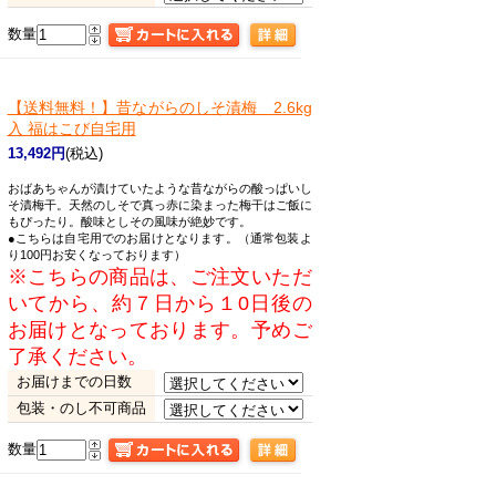
数量
【送料無料！】昔ながらの
しそ漬梅 2.6kg
入 福はこび自宅用
13,492円
(税込)
おばあちゃんが漬けていたような昔ながらの酸っぱいし
そ漬梅干。天然のしそで真っ赤に染まった梅干はご飯に
もぴったり。酸味としその風味が絶妙です。
●こちらは自宅用でのお届けとなります。（通常包装よ
り100円お安くなっております）
※こちらの商品は、ご注文いただ
いてから、約７日から１0日後の
お届けとなっております。予めご
了承ください。
お届けまでの日数
包装・のし不可商品
数量