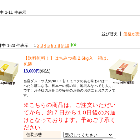
件中 1-11 件表示
並び替え
価格が安
 件中 1-20 件表示
1
2
3
4
5
6
7
8
9
10
【送料無料！】
はちみつ梅 2.6kg入 福はこび
包装
13,600円
(税込)
当店ダントツ人気No.1！甘くてコクのある味わいは一度食
べたら癖になる。日本一の梅の里、地元みなべでも大好評
です！お子様のお弁当や毎朝のお茶のお供にもおススメで
す。
※こちらの商品は、ご注文いただい
てから、約７日から１0日後のお届
けとなっております。予めご了承く
ださい。
包装形態