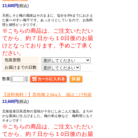
13,600円
(税込)
天然しそと梅の風味はそのままに、塩分を8%までにおさえ
た食べやすい梅干です。あっさりとしているので、お魚料
理と相性ピッタリです。
※こちらの商品は、ご注文いただい
てから、約７日から１0日後のお届
けとなっております。予めご了承く
ださい。
包装形態
お届けまでの日数
数量
【送料無料！】
昆布梅 2.6kg入 福はこび包装
13,600円
(税込)
北海道産日高昆布の旨味が十分にしみこんだ逸品。まろや
かな風味に仕上げました。梅の和え物など、梅料理にもイ
チオシです！
※こちらの商品は、ご注文いただい
てから、約７日から１0日後のお届