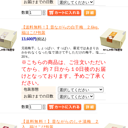
お届けまでの日数
数量
【送料無料！】昔ながらの
白干梅 2.6kg入
福はこび包装
13,600円
(税込)
元祖梅干。しょっぱい、すっぱい、最近ではあまりお目に
かかれなくなった塩で漬けて干しただけの梅干。塩分約
20％。
※こちらの商品は、ご注文いただい
てから、約７日から１0日後のお届
けとなっております。予めご了承く
ださい。
包装形態
お届けまでの日数
数量
【送料無料！】昔ながらの
しそ漬梅 2.6kg
入 福はこび包装