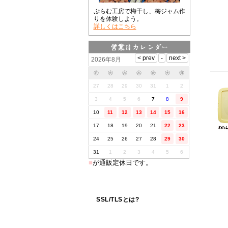
ぷらむ工房で梅干し、梅ジャム作
りを体験しよう。
詳しくはこちら
2026年8月
㊊
㊋
㊌
㊍
㊎
㊏
㊐
27
28
29
30
31
1
2
3
4
5
6
7
8
9
10
11
12
13
14
15
16
17
18
19
20
21
22
23
24
25
26
27
28
29
30
31
1
2
3
4
5
6
■
が通販定休日です。
SSL/TLSとは?