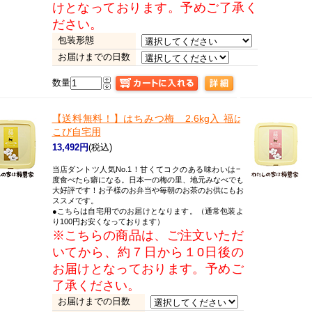
けとなっております。予めご了承く
ださい。
包装形態
お届けまでの日数
数量
【送料無料！】
はちみつ梅 2.6kg入 福は
こび自宅用
13,492円
(税込)
当店ダントツ人気No.1！甘くてコクのある味わいは一
度食べたら癖になる。日本一の梅の里、地元みなべでも
大好評です！お子様のお弁当や毎朝のお茶のお供にもお
ススメです。
●こちらは自宅用でのお届けとなります。（通常包装よ
り100円お安くなっております）
※こちらの商品は、ご注文いただ
いてから、約７日から１0日後の
お届けとなっております。予めご
了承ください。
お届けまでの日数