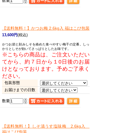
数量
【送料無料！】
かつお梅 2.6kg入 福はこび包装
13,600円
(税込)
かつお節と刻みしそを絡めた食べやすい梅干の定番。しっ
かりとしそが効いてさっぱりとしたお味です。
※こちらの商品は、ご注文いただい
てから、約７日から１0日後のお届
けとなっております。予めご了承く
ださい。
包装形態
お届けまでの日数
数量
【送料無料！】
しそ漬うす塩味梅 2.6kg入
福はこび包装