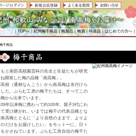
｜
TOPへ
｜
紀州梅干商品
｜
梅製品
｜
梅酒
｜
特産品
｜
はじめての方へ
 梅干商品
ともと南部高校園芸科の先生と生徒たちが研究
重ね開発した梅の品種「
南高梅
」。
部高校（通称なんこう）から
南高梅
は名付けら
ました。ぷらむ工房の
梅干
たちは、すべてこの
高梅
から出来ています。
39年以来梅に携わって約100年、親子3代にわ
って受け継がれ、いまでは
梅干
の代表品種とな
た
南高梅
とともに「より自然のままで、よりよ
ものだけをお届けしたい」をモットーに、日々
力をかさねています。ぷらむ工房自信の
梅干
た