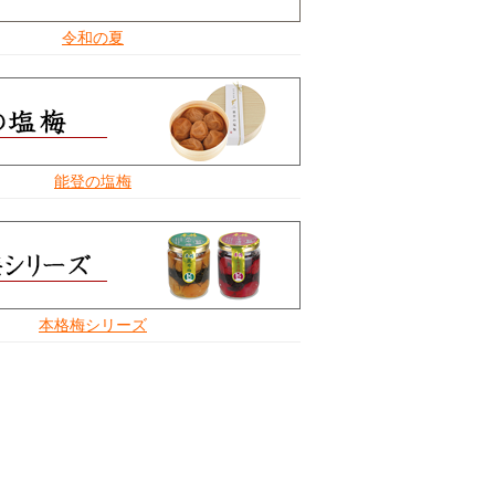
令和の夏
能登の塩梅
本格梅シリーズ