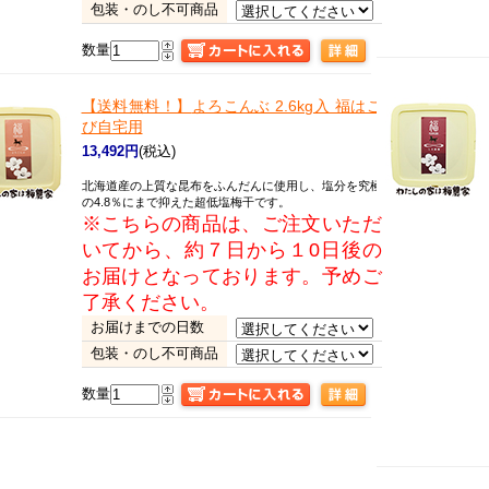
包装・のし不可商品
数量
【送料無料！】
よろこんぶ 2.6kg入 福はこ
び自宅用
13,492円
(税込)
北海道産の上質な昆布をふんだんに使用し、塩分を究極
の4.8％にまで抑えた超低塩梅干です。
※こちらの商品は、ご注文いただ
いてから、約７日から１0日後の
お届けとなっております。予めご
了承ください。
お届けまでの日数
包装・のし不可商品
数量