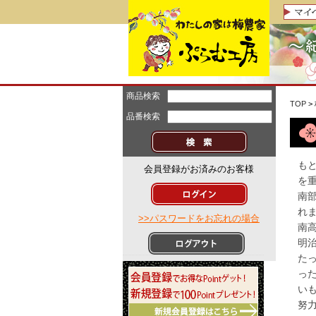
商品検索
TOP
>
品番検索
も
会員登録がお済みのお客様
を
南
れ
>>パスワードをお忘れの場合
南
明治
た
っ
い
努