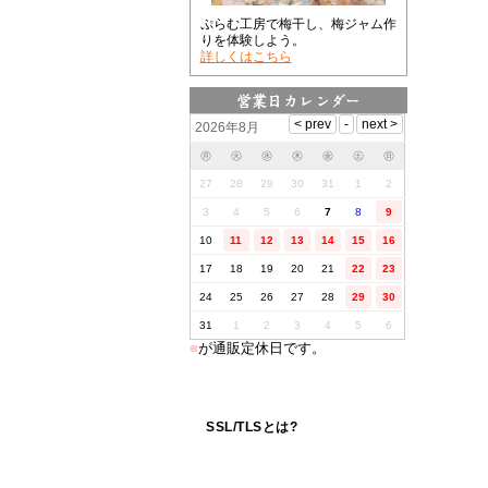
ぷらむ工房で梅干し、梅ジャム作
りを体験しよう。
詳しくはこちら
2026年8月
㊊
㊋
㊌
㊍
㊎
㊏
㊐
27
28
29
30
31
1
2
3
4
5
6
7
8
9
10
11
12
13
14
15
16
17
18
19
20
21
22
23
24
25
26
27
28
29
30
31
1
2
3
4
5
6
■
が通販定休日です。
SSL/TLSとは?