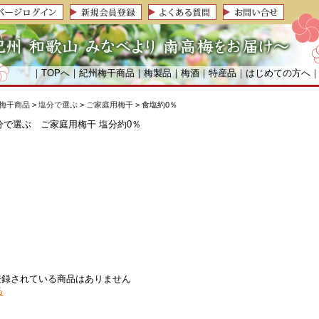
｜
TOPへ
｜
紀州梅干商品
｜
梅製品
｜
梅酒
｜
特産品
｜
はじめての方へ
梅干商品
>
塩分で選ぶ
>
ご家庭用梅干
> 食塩約0％
登録されている商品はありません