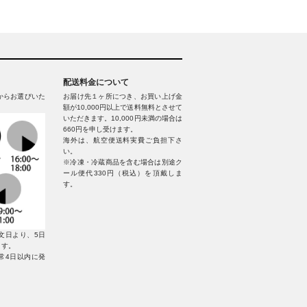
配送料金について
からお選びいた
お届け先１ヶ所につき、お買い上げ金
額が10,000円以上で送料無料とさせて
いただきます。10,000円未満の場合は
660円を申し受けます。
海外は、航空便送料実費ご負担下さ
い。
※冷凍・冷蔵商品を含む場合は別途ク
ール便代330円（税込）を頂戴しま
す。
文日より、5日
ます。
常4日以内に発