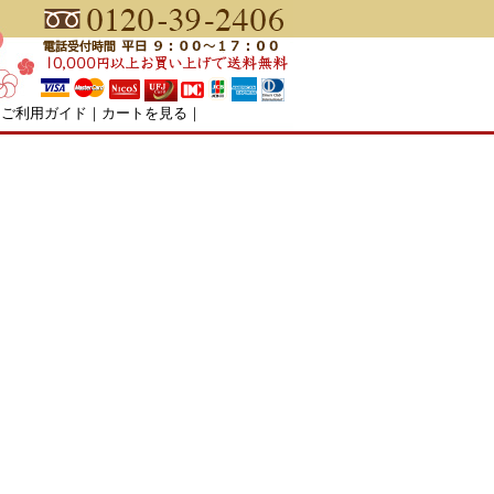
｜
ご利用ガイド
｜
カートを見る
｜
食塩0％の梅できました！
食塩を一切使わず漬ける上げ