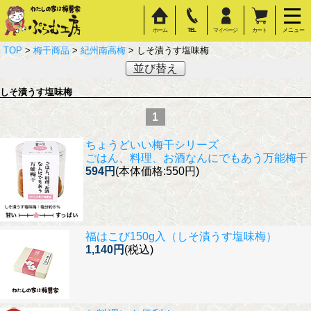
ホーム
TEL
マイページ
カート
メニュー
TOP
>
梅干商品
>
紀州南高梅
> しそ漬うす塩味梅
並び替え
しそ漬うす塩味梅
1
ちょうどいい梅干シリーズ
ごはん、料理、お酒なんにでもあう万能梅干
594円
(本体価格:550円)
福はこび150g入（しそ漬うす塩味梅）
1,140円
(税込)