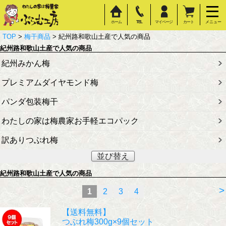
ホーム
TEL
マイページ
カート
メニュー
TOP
>
梅干商品
> 紀州路和歌山土産で人気の商品
紀州路和歌山土産で人気の商品
紀州みかん梅
プレミアムダイヤモンド梅
パンダ包装梅干
わたしの家は梅農家お手軽エコパック
訳ありつぶれ梅
並び替え
紀州路和歌山土産で人気の商品
>
1
2
3
4
【送料無料】
つぶれ梅300g×9個セット