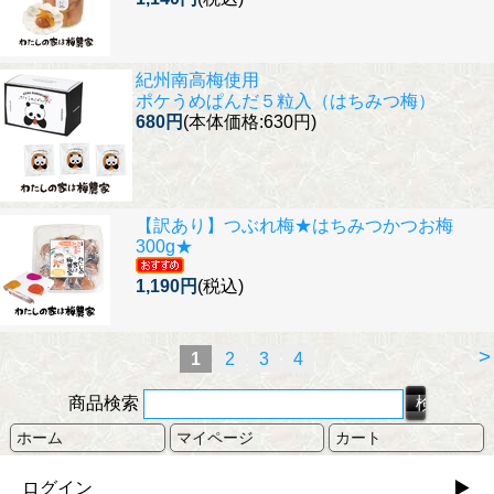
紀州南高梅使用
ポケうめぱんだ５粒入（はちみつ梅）
680円
(本体価格:630円)
【訳あり】
つぶれ梅★はちみつかつお梅
300g★
1,190円
(税込)
>
1
2
3
4
商品検索
ホーム
マイページ
カート
ログイン