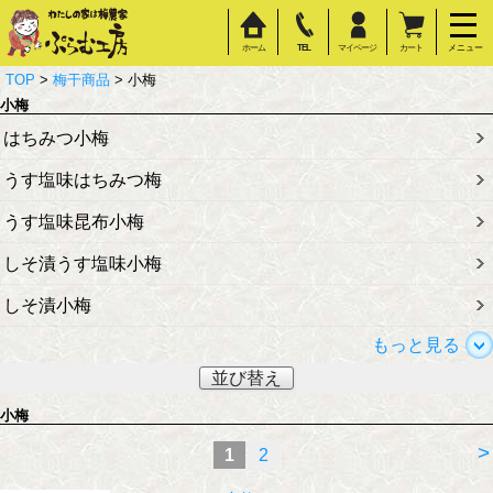
ホーム
TEL
マイページ
カート
メニュー
TOP
>
梅干商品
> 小梅
小梅
はちみつ小梅
うす塩味はちみつ梅
うす塩味昆布小梅
しそ漬うす塩味小梅
しそ漬小梅
もっと見る
並び替え
小梅
>
1
2