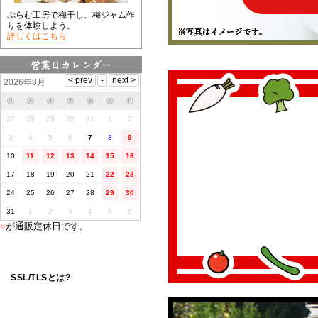
ぷらむ工房で梅干し、梅ジャム作
りを体験しよう。
詳しくはこちら
2026年8月
㊊
㊋
㊌
㊍
㊎
㊏
㊐
27
28
29
30
31
1
2
3
4
5
6
7
8
9
10
11
12
13
14
15
16
17
18
19
20
21
22
23
24
25
26
27
28
29
30
31
1
2
3
4
5
6
■
が通販定休日です。
SSL/TLSとは?