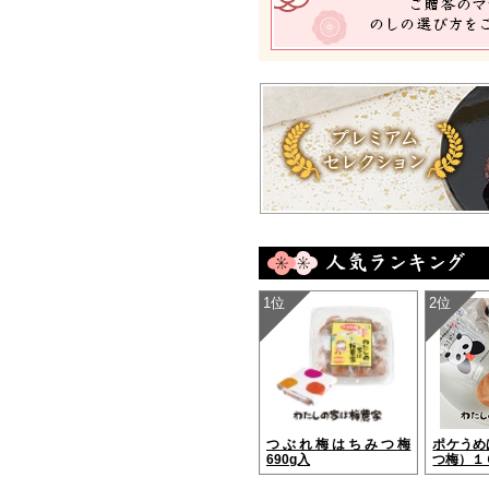
1位
2位
つぶれ梅はちみつ梅
ポケうめ
690g入
つ梅）１