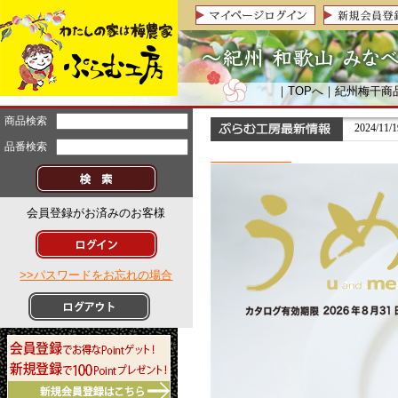
｜
TOPへ
｜
紀州梅干商
商品検索
2024/
品番検索
会員登録がお済みのお客様
>>パスワードをお忘れの場合