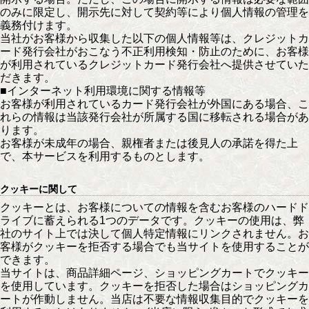
のみに限定し、開示先に対して契約等により個人情報の管理を
義務付けます。
当社がお客様から収集した以下の個人情報等は、クレジットカ
ード発行会社がおこなう不正利用検知・防止のために、お客様
が利用されているクレジットカード発行会社へ提供させていた
だきます。
■インターネット利用環境に関する情報等
お客様が利用されているカード発行会社が外国にある場合、こ
れらの情報は当該発行会社が所属する国に移転される場合があ
ります。
お客様が未成年の場合、親権者または後見人の承諾を得た上
で、本サービスを利用するものとします。
クッキーに関して
クッキーとは、お客様についての情報を含むお客様のハードド
ライブに蓄えられる1つのデータです。クッキーの使用は、弊
社のサイト上では決して個人特定情報にリンクされません。お
客様がクッキーを拒否する場合でも当サイトを使用することが
できます。
当サイトは、商品詳細ページ、ショッピングカートでクッキー
を使用しています。クッキーを拒否した場合はショッピングカ
ートが作動しません。当店は不要な情報収集目的でクッキーを