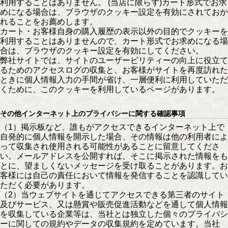
利用することはありません。 (当店に限らず)カート形式でお求
めになる場合は、ブラウザのクッキー設定を有効にされておか
れることをお薦めします。
カート・お客様自身の購入履歴の表示以外の目的でクッキーを
利用することはありませんので、カート形式でお求めになる場
合は、ブラウザのクッキー設定を有効にしてください。
弊社サイトでは、サイトのユーザービリティーの向上に役立て
るためのアクセスログの収集と、お客様がサイトを再度訪れた
ときに個人情報入力の手間が省け、一層便利に利用していただ
くために、このクッキーを利用しているページがあります。
その他インターネット上のプライバシーに関する確認事項
（1）掲示板など、誰もがアクセスできるインターネット上で
自発的に個人情報を開示した場合、その情報は他の利用者によ
って収集され使用される可能性があることに留意してくださ
い。メールアドレスを公開すれば、そこに掲示された情報をも
とに、望ましくないメッセージを受け取ることがあります。お
客様には自己の責任において情報を発信することを認識してい
ただく必要があります。
（2）当ウェブサイトを通じてアクセスできる第三者のサイト
及びサービス、又は懸賞や販売促進活動などを通して個人情報
を収集している企業等は、当社とは独立した個々のプライバシ
ーに関しての規約やデータの収集規約を定めています。当社