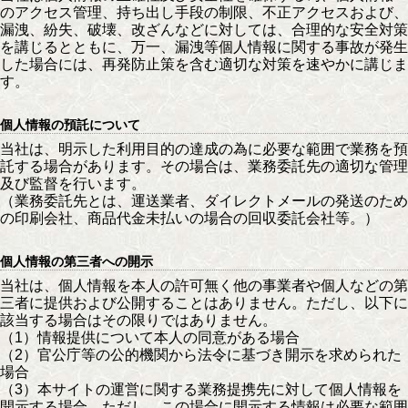
のアクセス管理、持ち出し手段の制限、不正アクセスおよび、
漏洩、紛失、破壊、改ざんなどに対しては、合理的な安全対策
を講じるとともに、万一、漏洩等個人情報に関する事故が発生
した場合には、再発防止策を含む適切な対策を速やかに講じま
す。
個人情報の預託について
当社は、明示した利用目的の達成の為に必要な範囲で業務を預
託する場合があります。その場合は、業務委託先の適切な管理
及び監督を行います。
（業務委託先とは、運送業者、ダイレクトメールの発送のため
の印刷会社、商品代金未払いの場合の回収委託会社等。）
個人情報の第三者への開示
当社は、個人情報を本人の許可無く他の事業者や個人などの第
三者に提供および公開することはありません。ただし、以下に
該当する場合はその限りではありません。
（1）情報提供について本人の同意がある場合
（2）官公庁等の公的機関から法令に基づき開示を求められた
場合
（3）本サイトの運営に関する業務提携先に対して個人情報を
開示する場合。ただし、この場合に開示する情報は必要な範囲