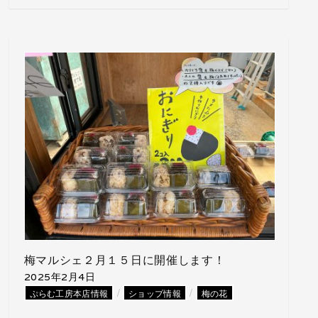
梅マルシェ２月１５日に開催します！
2025年2月4日
/
/
ぷらむ工房本店情報
ショップ情報
梅の花