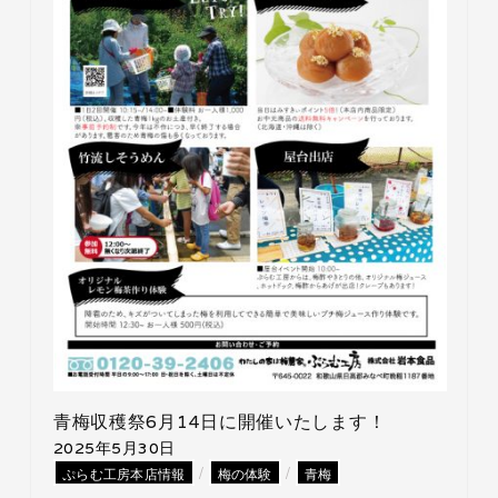
青梅収穫祭6月14日に開催いたします！
2025年5月30日
/
/
ぷらむ工房本店情報
梅の体験
青梅