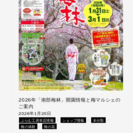
2026年「南部梅林」開園情報と梅マルシェの
ご案内
2026年1月20日
/
/
/
ぷらむ工房本店情報
ショップ情報
未分類
/
梅の体験
梅の花