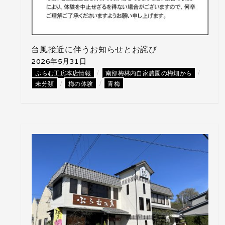
台風接近に伴うお知らせとお詫び
2026年5月31日
/
/
ぷらむ工房本店情報
南部梅林内自家農園の梅畑から
/
/
未分類
梅の体験
青梅