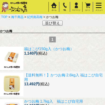
ホーム
TEL
マイページ
カート
メニュー
TOP
>
梅干商品
>
紀州南高梅
> かつお梅
並び替え
かつお梅
1
福はこび150g入（かつお梅）
1,140円
(税込)
【送料無料！】
かつお梅 2.6kg入 福はこび自宅
用
13,492円
(税込)
かつお梅 1.7kg入 福はこび自宅用