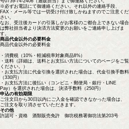
号0739-74-2406（通販担当）まで御連絡ください。
※必ずお電話にて御連絡ください。それ以外の連絡手段、
FAX・メール等では一切受け付け致しかねますのでご注意くだ
さい。
なお、受注後カードの引落しがお客様のご都合上できない場合
は弊社担当者より決済方法変更のお願いをご連絡申し上げま
す。
商品代金以外の必要料金
商品代金以外の必要料金
・消費税（10%・軽減税率対象商品8%）
・送料（詳細は、送料とお支払い方法についてのページをご覧
ください。）
・お支払方法に代金引換を選択された場合は、代金引換手数料
（330円）
・お支払方法に後払い（コンビニ・郵便局・銀行・LINE
Pay）を選択された場合は、決済手数料（250円）
申込の有効期限
ご注文日から30日以内にご入金を確認できなかった場合は、
ご注文を取り消させていただきます。
その他
許認可・資格 酒類販売免許 御坊税務署御坊法第203号