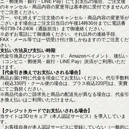
ニ・郵便局・銀行・LINE Pay）にてお支払の場合、ご注文後
のキャンセル・商品内容の変更等は基本的に受付できませんの
でご注意ください。
万一、やむ終えずご注文後のキャンセル・商品内容の変更等が
ございます場合はご注文日当日の午後14時30分までに電話番
号0739-74-2406（通販担当）まで御連絡ください。
※必ずお電話にて御連絡ください。それ以外の連絡手段、
FAX・メール等では一切受け付け致しかねますのでご注意くだ
さい。
支払い方法及び支払い時期
代金引換及びクレジットカード、Amazonペイメント、後払い
（コンビニ・郵便局・銀行・LINE Pay）決済がご利用いただ
けます。
【代金引き換えでお支払いされる場合】
商品お届け時に代金を現金にてお支払いください。代引手数料
（税込330円・クール便の場合は、プラス税込220円)は、実費
にてご負担ください。
※商品代金のご請求先と商品の配送先が異なる場合は、代金引
き換え払いはご利用いただけません。
【クレジットカードでお支払いされる場合】
当サイトは3Dセキュア（本人認証サービス）を導入していま
す。
「お客様自身が本人認証サービスに登録していない（一般的に