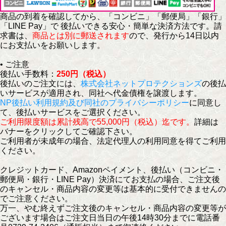
商品の到着を確認してから、「コンビニ」「郵便局」「銀行」
「LINE Pay」で 後払いできる安心・簡単な決済方法です。請
求書は、
商品とは別に郵送されます
ので、発行から14日以内
にお支払いをお願いします。
• ご注意
後払い手数料：
250円（税込）
後払いのご注文には、
株式会社ネットプロテクションズ
の後払
いサービスが適用され、同社へ代金債権を譲渡します。
NP後払い利用規約及び同社のプライバシーポリシー
に同意し
て、後払いサービスをご選択ください。
ご利用限度額は累計残高で55,000円（税込）迄です。
詳細は
バナーをクリックしてご確認下さい。
ご利用者が未成年の場合、法定代理人の利用同意を得てご利用
ください。
クレジットカード、Amazonペイメント、後払い（コンビニ・
郵便局・銀行・LINE Pay）決済にてお支払の場合、ご注文後
のキャンセル・商品内容の変更等は基本的に受付できませんの
でご注意ください。
万一、やむ終えずご注文後のキャンセル・商品内容の変更等が
ございます場合はご注文日当日の午後14時30分までに電話番