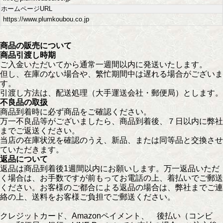
ホームページURL
https://www.plumkoubou.co.jp
商品の販売について
商品引渡し時期
ご入金いただいてから通常一週間以内に発送いたします。
但し、在庫のない場合や、繁忙期間中は遅れる場合がございま
す。
引渡し方法は、配送処理（大手運送会社・郵便局）とします。
不良品の取扱
商品到着時に必ず商品をご確認ください。
万一不良品等がございましたら、商品到着後、７日以内に弊社
までご返送ください。
当店の在庫状況を確認のうえ、新品、または同等品と交換させ
ていただきます。
返品について
返品は商品到着後1週間以内にお願いします。万一返品いただ
く場合は、お手数ですが前もってお電話の上、着払いでご郵送
ください。お客様のご都合による返品の場合は、弊社までご連
絡の上、送料をお客様ご負担でご郵送ください。
クレジットカード、Amazonペイメント、 後払い（コンビ