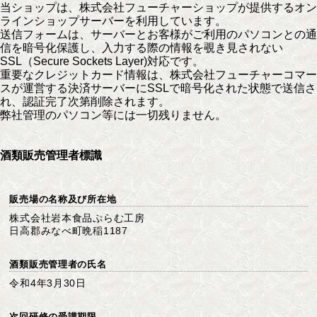
当ショップは、株式会社フューチャーショップが提供するオン
ラインショップサーバーを利用しています。
送信フォームは、サーバーとお客様がご利用のパソコンとの通
信を暗号化保護し、入力する際の情報を覗き見されない
SSL（Secure Sockets Layer)対応です。
重要なクレジットカード情報は、株式会社フューチャーコマー
スが運営する決済サーバーにSSLで暗号化された状態で送信さ
れ、認証完了次第削除されます。
弊社管理のパソコン等には一切残りません。
酒類販売管理者標識
販売場の名称及び所在地
株式会社岩本食品ぷらむ工房
日高郡みなべ町晩稲1187
酒類販売管理者の氏名
令和4年3月30日
次回研修の受講期限