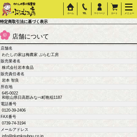
ホーム
TEL
マイページ
カート
メニュー
特定商取引法に基づく表示
店舗について
店舗名
わたしの家は梅農家 ぷらむ工房
販売業者名
株式会社岩本食品
販売責任者名
岩本 智良
所在地
645-0022
和歌山県日高郡みなべ町晩稲1187
電話番号
0120-39-2406
FAX番号
0739-74-3194
メールアドレス
info@plumkoubou.co.jp