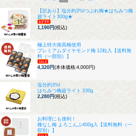
【訳あり】塩分約3%!
つぶれ梅★はちみつ梅
超ライト300g★
1,190円
(税込)
極上特大南高梅使用
プレミアムダイヤモンド梅 12粒入【送料無
料（一部別）】
4,320円
(本体価格:4,000円)
塩分約3%!
はちみつ梅超ライト 330g
2,280円
(税込)
お料理にも便利！
種なし梅 よろこんぶ400g入【送料無料（一
部別）】