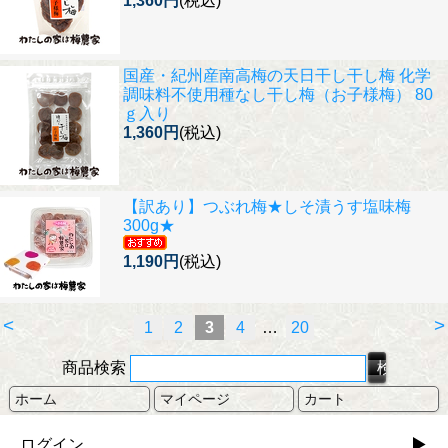
1,360円
(税込)
国産・紀州産南高梅の天日干し干し梅 化学
調味料不使用
種なし干し梅（お子様梅） 80
ｇ入り
1,360円
(税込)
【訳あり】
つぶれ梅★しそ漬うす塩味梅
300g★
1,190円
(税込)
<
>
1
2
3
4
…
20
商品検索
ホーム
マイページ
カート
ログイン