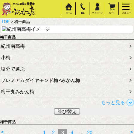
ホーム
TEL
マイページ
カート
メニュー
TOP
> 梅干商品
梅干商品
紀州南高梅
小梅
塩分で選ぶ
プレミアムダイヤモンド梅×みかん梅
梅干丸みかん梅
もっと見る
並び替え
梅干商品
<
>
1
2
3
4
…
20