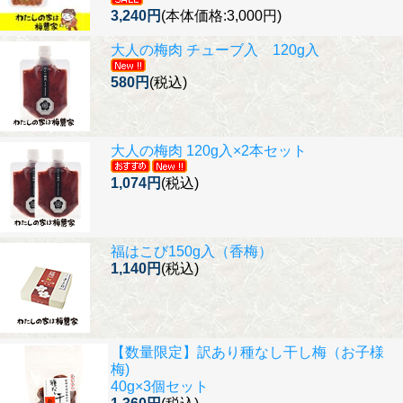
3,240円
(本体価格:3,000円)
大人の梅肉 チューブ入 120g入
580円
(税込)
大人の梅肉 120g入×2本セット
1,074円
(税込)
福はこび150g入（香梅）
1,140円
(税込)
【数量限定】
訳あり種なし干し梅（お子様
梅)
40g×3個セット