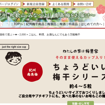
｜
TOPへ
｜
紀州梅干商品
｜
梅製品
｜
梅酒
｜
特産品
｜
はじめての方へ
価格で選ぶ
>
■～2,000
> ごはん、料理、お酒なんにでもあう万能梅干