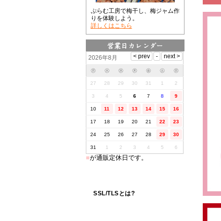
ぷらむ工房で梅干し、梅ジャム作
りを体験しよう。
詳しくはこちら
2026年8月
㊊
㊋
㊌
㊍
㊎
㊏
㊐
27
28
29
30
31
1
2
3
4
5
6
7
8
9
10
11
12
13
14
15
16
17
18
19
20
21
22
23
24
25
26
27
28
29
30
31
1
2
3
4
5
6
■
が通販定休日です。
SSL/TLSとは?