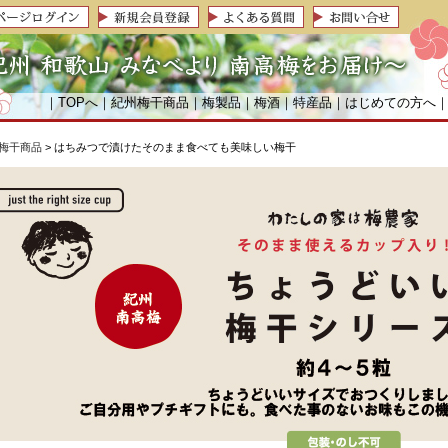
｜
TOPへ
｜
紀州梅干商品
｜
梅製品
｜
梅酒
｜
特産品
｜
はじめての方へ
梅干商品
> はちみつで漬けたそのまま食べても美味しい梅干