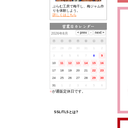
ぷらむ工房で梅干し、梅ジャム作
りを体験しよう。
詳しくはこちら
2026年8月
㊊
㊋
㊌
㊍
㊎
㊏
㊐
27
28
29
30
31
1
2
3
4
5
6
7
8
9
10
11
12
13
14
15
16
17
18
19
20
21
22
23
24
25
26
27
28
29
30
31
1
2
3
4
5
6
■
が通販定休日です。
SSL/TLSとは?