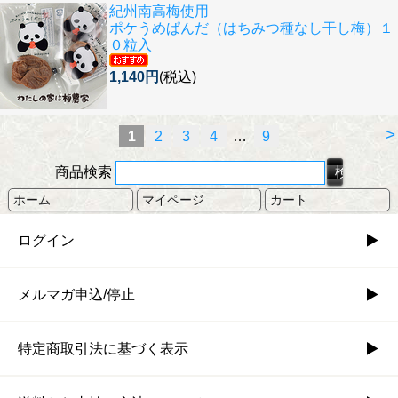
紀州南高梅使用
ポケうめぱんだ（はちみつ種なし干し梅）１
０粒入
1,140円
(税込)
>
1
2
3
4
…
9
商品検索
ホーム
マイページ
カート
ログイン
メルマガ申込/停止
特定商取引法に基づく表示