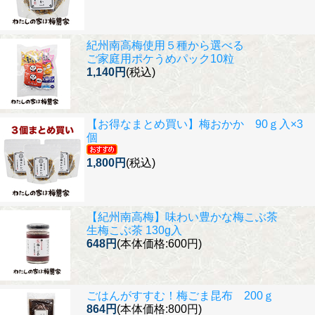
紀州南高梅使用５種から選べる
ご家庭用ポケうめパック10粒
1,140円
(税込)
【お得なまとめ買い】
梅おかか 90ｇ入×3
個
1,800円
(税込)
【紀州南高梅】味わい豊かな梅こぶ茶
生梅こぶ茶 130g入
648円
(本体価格:600円)
ごはんがすすむ！
梅ごま昆布 200ｇ
864円
(本体価格:800円)