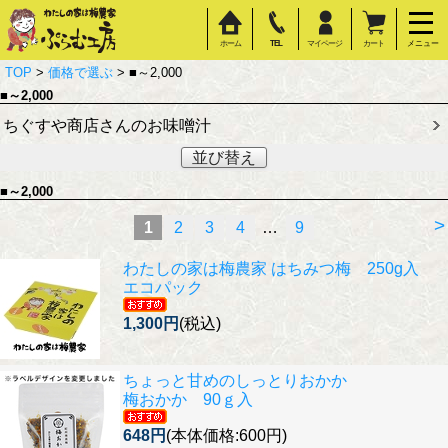
ホーム
TEL
マイページ
カート
メニュー
TOP
>
価格で選ぶ
> ■～2,000
■～2,000
ちぐすや商店さんのお味噌汁
並び替え
■～2,000
>
1
2
3
4
…
9
わたしの家は梅農家 はちみつ梅 250g入
エコパック
1,300円
(税込)
ちょっと甘めのしっとりおかか
梅おかか 90ｇ入
648円
(本体価格:600円)