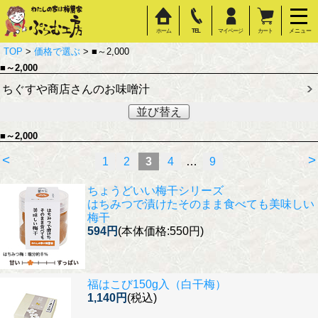
ホーム
TEL
マイページ
カート
メニュー
TOP
>
価格で選ぶ
> ■～2,000
■～2,000
ちぐすや商店さんのお味噌汁
並び替え
■～2,000
<
>
1
2
3
4
…
9
ちょうどいい梅干シリーズ
はちみつで漬けたそのまま食べても美味しい
梅干
594円
(本体価格:550円)
福はこび150g入（白干梅）
1,140円
(税込)