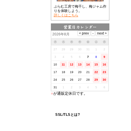
ぷらむ工房で梅干し、梅ジャム作
りを体験しよう。
詳しくはこちら
2026年8月
㊊
㊋
㊌
㊍
㊎
㊏
㊐
27
28
29
30
31
1
2
3
4
5
6
7
8
9
10
11
12
13
14
15
16
17
18
19
20
21
22
23
24
25
26
27
28
29
30
31
1
2
3
4
5
6
■
が通販定休日です。
SSL/TLSとは?