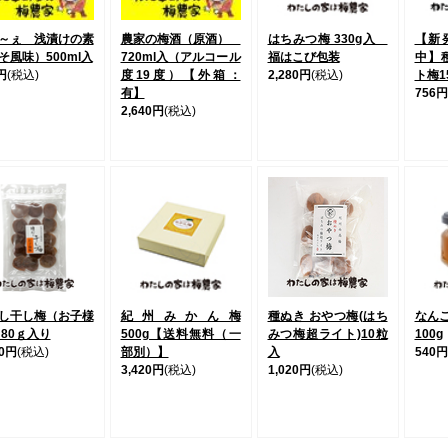
～ぇ 浅漬けの素
農家の梅酒（原酒）
はちみつ梅 330g入
【新
そ風味）500ml入
720ml入（アルコール
福はこび包装
中】
円
(税込)
度19度）【外箱：
2,280円
(税込)
ト梅1
有】
756円
2,640円
(税込)
し干し梅（お子様
紀州みかん梅
種ぬき おやつ梅(はち
なん
 80ｇ入り
500g【送料無料（一
みつ梅超ライト)10粒
100g
60円
(税込)
部別）】
入
540円
3,420円
(税込)
1,020円
(税込)