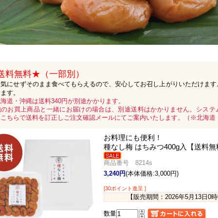
送料無料★（一部別）
を気にせずそのまま食べてもらえるので、安心してお召し上がりいただけます
めます。
海道・沖縄は送料340円が別途かかります。
他のお買上商品と一緒にお届けの場合は、別途送料はかかりません。システ
、こちらで送料を訂正しご注文確認メールにてご案内いたします。（※北海道・
お料理にも便利！
種なし梅 はちみつ400g入【送料
商品番号 8214s
3,240円
(本体価格:3,000円)
[30ポイント進呈 ]
【販売期間：
2026年5月13日0
数量