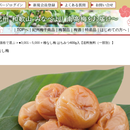
｜
TOPへ
｜
紀州梅干商品
｜
梅製品
｜
梅酒
｜
特産品
｜
はじめての方へ
価格で選ぶ
>
■3,001～5,000
> 種なし梅 はちみつ400g入【送料無料（一部別）】