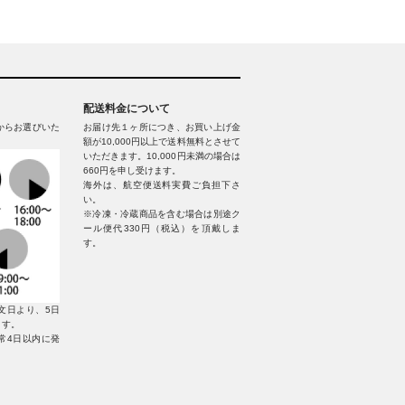
配送料金について
からお選びいた
お届け先１ヶ所につき、お買い上げ金
額が10,000円以上で送料無料とさせて
いただきます。10,000円未満の場合は
660円を申し受けます。
海外は、航空便送料実費ご負担下さ
い。
※冷凍・冷蔵商品を含む場合は別途ク
ール便代330円（税込）を頂戴しま
す。
文日より、5日
ます。
常4日以内に発