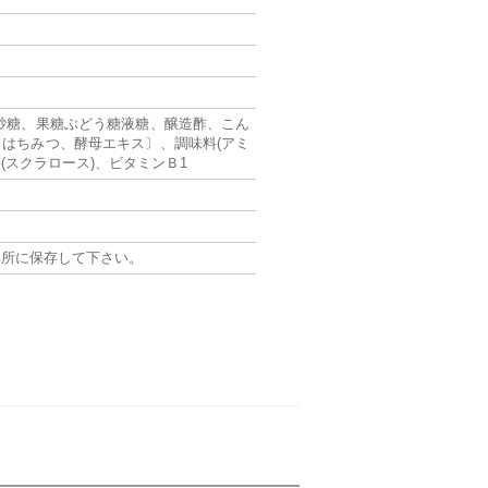
砂糖、果糖ぶどう糖液糖、醸造酢、こん
はちみつ、酵母エキス〕、調味料(アミ
(スクラロース)、ビタミンＢ1
い所に保存して下さい。