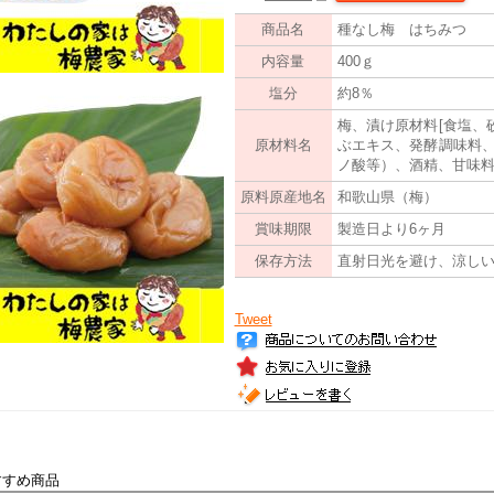
商品名
種なし梅 はちみつ
内容量
400ｇ
塩分
約8％
梅、漬け原材料[食塩、
原材料名
ぶエキス、発酵調味料、
ノ酸等）、酒精、甘味料
原料原産地名
和歌山県（梅）
賞味期限
製造日より6ヶ月
保存方法
直射日光を避け、涼し
Tweet
すすめ商品