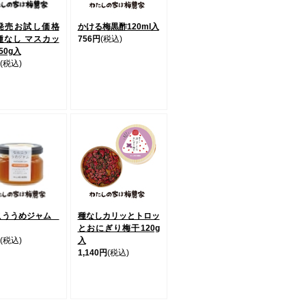
発売お試し価格
かける梅黒酢120ml入
種なし マスカッ
756円
(税込)
50g入
(税込)
こううめジャム
種なしカリッとトロッ
とおにぎり梅干120g
(税込)
入
1,140円
(税込)