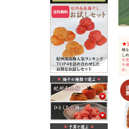
★
種
し
※北
※
が