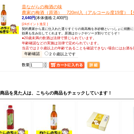
昔ながらの梅酒の味
農家の梅酒（原酒） 720ml入（アルコール度19度）
2,640円
(本体価格:2,400円)
[24ポイント進呈 ]
契約農家から直に仕入れた選りすぐりの南高梅を氷砂糖といっしょに焼酎に
効果も生み出してくれます。原酒はロックやソーダ割りでどうぞ！
●20歳未満の飲酒は法律で禁じられています。
年齢確認などの実施は法律で定められています。
当店では２０歳以上の年齢であることを確認できない場合にはお酒を
年齢確認
２０歳以上です
数量
の商品を見た人は、こちらの商品もチェックしています！