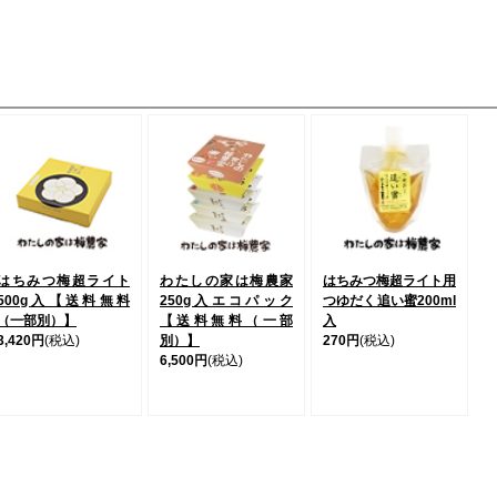
はちみつ梅超ライト
わたしの家は梅農家
はちみつ梅超ライト用
500g入【送料無料
250g入エコパック
つゆだく追い蜜200ml
（一部別）】
【送料無料（一部
入
3,420円
(税込)
別）】
270円
(税込)
6,500円
(税込)