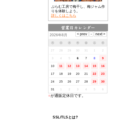
ぷらむ工房で梅干し、梅ジャム作
りを体験しよう。
詳しくはこちら
2026年8月
㊊
㊋
㊌
㊍
㊎
㊏
㊐
27
28
29
30
31
1
2
3
4
5
6
7
8
9
10
11
12
13
14
15
16
17
18
19
20
21
22
23
24
25
26
27
28
29
30
31
1
2
3
4
5
6
■
が通販定休日です。
SSL/TLSとは?