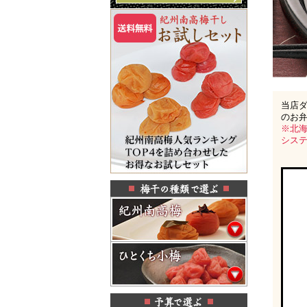
当店
のお
※北海
シス