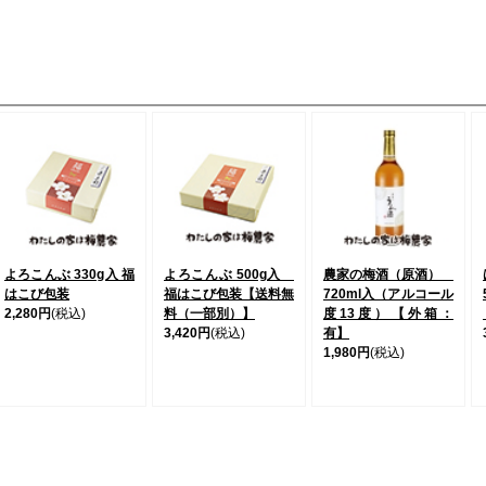
よろこんぶ 330g入 福
よろこんぶ 500g入
農家の梅酒（原酒）
はこび包装
福はこび包装【送料無
720ml入（アルコール
2,280円
(税込)
料（一部別）】
度13度）【外箱：
3,420円
(税込)
有】
1,980円
(税込)