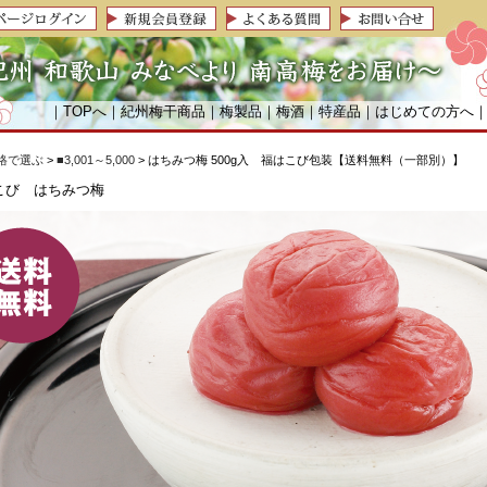
｜
TOPへ
｜
紀州梅干商品
｜
梅製品
｜
梅酒
｜
特産品
｜
はじめての方へ
格で選ぶ
>
■3,001～5,000
> はちみつ梅 500g入 福はこび包装【送料無料（一部別）】