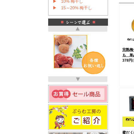
▶ 10% 梅干し
▶ 15～20% 梅干し
完熟梅
も 単
378円
蜜だく