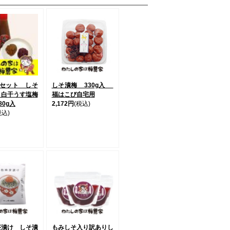
本セット しそ
しそ漬梅 330g入
・白干うす塩梅
福はこび自宅用
80g入
2,172円
(税込)
税込)
茶漬け しそ漬
もみしそ入り訳ありし