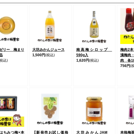
ゼリー 梅まり
大坊みかんジュース
南高梅シロップ
梅肉2
品
1,500円
(税込)
590g入
漬梅肉
(税込)
1,620円
(税込)
肉 各1
756円
(
はちみつ梅×本
【新発売お試し価格
大坊みかんJAM
本格梅