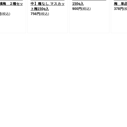
漬梅 ２種セッ
中】種なし マスカッ
150g入
梅 単
ト梅150g入
900円
(税込)
378円
(
円
(税込)
756円
(税込)