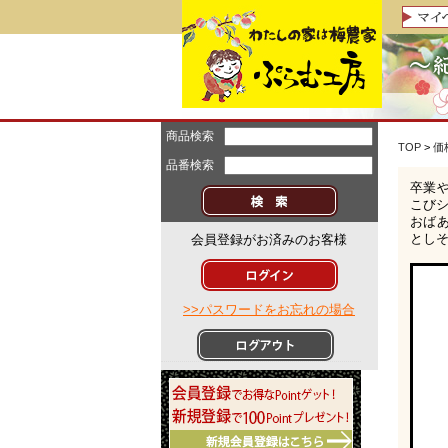
商品検索
TOP
>
価
品番検索
卒業
こび
おば
とし
会員登録がお済みのお客様
>>パスワードをお忘れの場合