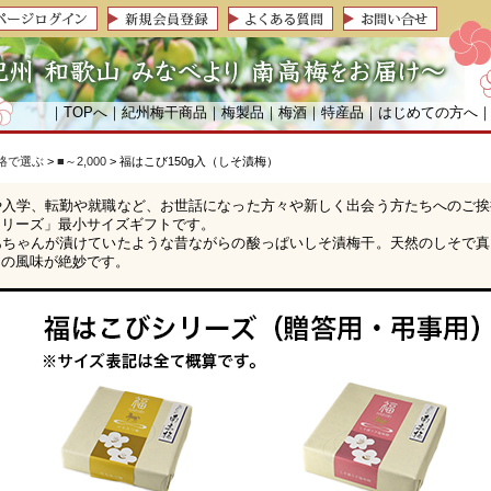
｜
TOPへ
｜
紀州梅干商品
｜
梅製品
｜
梅酒
｜
特産品
｜
はじめての方へ
格で選ぶ
>
■～2,000
> 福はこび150g入（しそ漬梅）
や入学、転勤や就職など、お世話になった方々や新しく出会う方たちへのご挨
シリーズ」最小サイズギフトです。
あちゃんが漬けていたような昔ながらの酸っぱいしそ漬梅干。天然のしそで真
その風味が絶妙です。