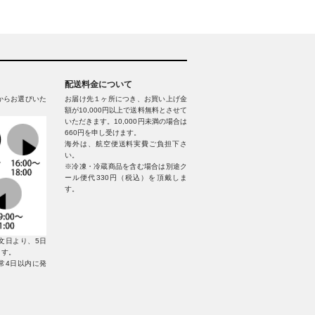
配送料金について
からお選びいた
お届け先１ヶ所につき、お買い上げ金
額が10,000円以上で送料無料とさせて
いただきます。10,000円未満の場合は
660円を申し受けます。
海外は、航空便送料実費ご負担下さ
い。
※冷凍・冷蔵商品を含む場合は別途ク
ール便代330円（税込）を頂戴しま
す。
文日より、5日
ます。
常4日以内に発