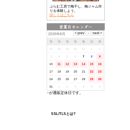
ぷらむ工房で梅干し、梅ジャム作
りを体験しよう。
詳しくはこちら
2026年8月
㊊
㊋
㊌
㊍
㊎
㊏
㊐
27
28
29
30
31
1
2
3
4
5
6
7
8
9
10
11
12
13
14
15
16
17
18
19
20
21
22
23
24
25
26
27
28
29
30
31
1
2
3
4
5
6
■
が通販定休日です。
SSL/TLSとは?