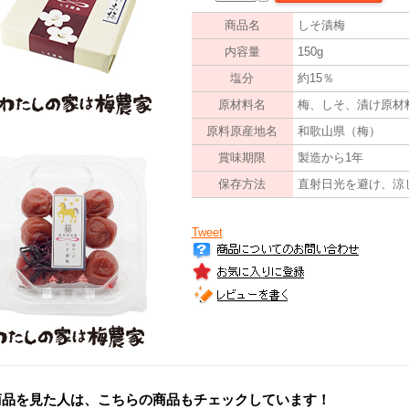
商品名
しそ漬梅
内容量
150g
塩分
約15％
原材料名
梅、しそ、漬け原材料
原料原産地名
和歌山県（梅）
賞味期限
製造から1年
保存方法
直射日光を避け、涼
Tweet
商品を見た人は、こちらの商品もチェックしています！