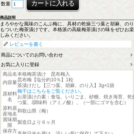
数量
商品説明
まろやかな風味のこんぶ梅に、具材の乾燥三つ葉と胡麻、のり
もついた梅茶漬けです。本格派の高級梅茶漬けの味をぜひお楽
しみください。
レビューを書く
商品についてのお問い合わせ
お気に入りに登録
商品名
本格梅茶漬け 昆布梅入
昆布梅【塩分約10％】1粒
内容量
茶漬けだし【三つ葉、胡麻、のり入】3g×1袋
梅干はこちらをご覧ください。
原材料
お茶漬けの素：食塩、いりごま、砂糖、焼き海苔、乾
名
つ葉、/調味料（アミノ酸）、（一部にゴマを含む）
原料原
和歌山県（梅）
産地名
賞味期
製造日より６ヶ月
限
保存方
直射日光を避け、涼しい所に保存して下さい。