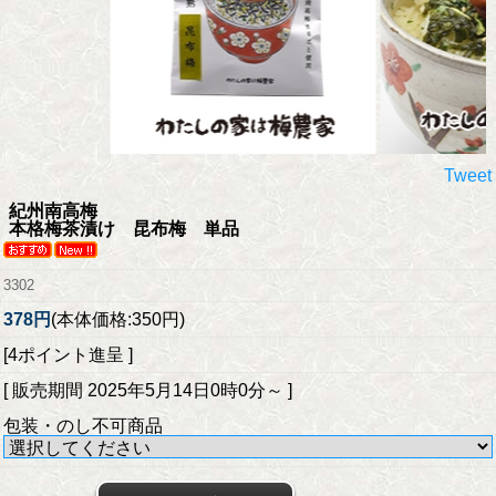
Tweet
紀州南高梅
本格梅茶漬け 昆布梅 単品
3302
378円
(本体価格:350円)
[4ポイント進呈 ]
[ 販売期間
2025年5月14日0時0分
～ ]
包装・のし不可商品