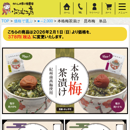
ホーム
TEL
マイページ
カート
メニュー
TOP
>
価格で選ぶ
>
■～2,000
> 本格梅茶漬け 昆布梅 単品