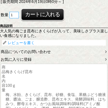
[ 販売期間
2024年6月19日0時0分
～ ]
数量
商品説明
大人気の梅ごま昆布にきくらげが入って、美味しさプラス楽し
い食感になりました。
レビューを書く
商品についてのお問い合わせ
お気に入りに登録
商
品
梅きくらげ昆布
名
内
容
100ｇ
量
梅、水飴、きくらげ、昆布、砂糖、食塩、果糖ぶどう糖液
糖、醬油、ごま、醸造酢、昆布エキス、発酵調味料、はち
みつ、酵母エキス、かつお風味調味料/調味料(アミノ酸