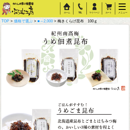
ホーム
TEL
マイページ
カート
メニュー
TOP
>
価格で選ぶ
>
■～2,000
> 梅きくらげ昆布 100ｇ