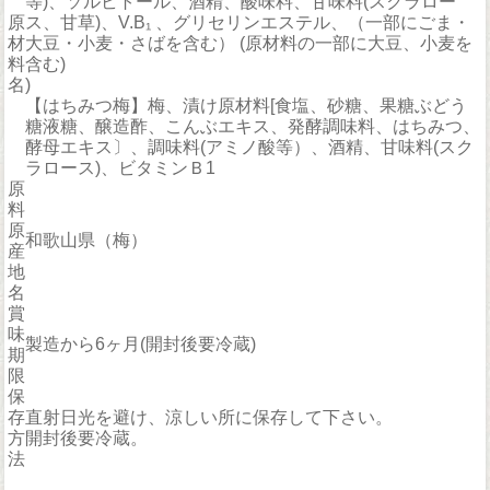
等)、ソルビトール、酒精、酸味料、甘味料(スクラロー
原
ス、甘草)、V.B₁ 、グリセリンエステル、（一部にごま・
材
大豆・小麦・さばを含む） (原材料の一部に大豆、小麦を
料
含む)
名
)
【はちみつ梅】梅、漬け原材料[食塩、砂糖、果糖ぶどう
糖液糖、醸造酢、こんぶエキス、発酵調味料、はちみつ、
酵母エキス〕、調味料(アミノ酸等）、酒精、甘味料(スク
ラロース)、ビタミンＢ1
原
料
原
和歌山県（梅）
産
地
名
賞
味
製造から6ヶ月(開封後要冷蔵)
期
限
保
存
直射日光を避け、涼しい所に保存して下さい。
方
開封後要冷蔵。
法