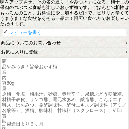
味をアップさせ、その名の通り「やみつき」になる、梅干しの
果肉のつぶつぶ食感も楽しいおかず梅です。ごはんとの相性は
もちろんのこと、お料理に少し加えるだけで、ピリリと辛くて
うまうま！な食欲をそそる一品に！幅広い食べ方でお楽しみい
ただけます。
レビューを書く
商品についてのお問い合わせ
お気に入りに登録
商
品
やみつき！旨辛おかず梅
名
内
容
80g
量
原
梅、食塩、梅果汁、砂糖、赤唐辛子、果糖ぶどう糖液糖、
材
柚子表皮、リンゴ酢、還元水あめ、醸造酢、こんぶエキ
料
ス、はちみつ、発酵調味料、酵母エキス／調味料（アミノ
名
酸等）、酒精、酸味料、甘味料（スクラロース）、V.B1
賞
味
製造日より６ヶ月
期