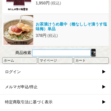
1,950円
(税込)
お茶漬けうめ最中（種なししそ漬うす塩
味梅）単品
378円
(税込)
商品検索
ホーム
マイページ
カート
ログイン
メルマガ申込/停止
特定商取引法に基づく表示