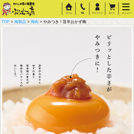
ホーム
TEL
マイページ
カート
メニュー
TOP
>
梅製品
>
梅肉
> やみつき！旨辛おかず梅