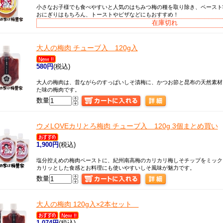
小さなお子様でも食べやすいと人気のはちみつ梅の種を取り除き、ペースト
おにぎりはもちろん、トーストやピザなどにもおすすめ！
在庫切れ
大人の梅肉 チューブ入 120g入
580円
(税込)
大人の梅肉は、昔ながらのすっぱいしそ漬梅に、かつお節と昆布の天然素材
た味の梅肉です。
数量
ウメLOVE
カリとろ梅肉 チューブ入 120g 3個まとめ買い
1,900円
(税込)
塩分控えめの梅肉ペーストに、紀州南高梅のカリカリ梅しそチップをミック
カリッとした食感とお料理にも使いやすいしそ風味が魅力です。
数量
大人の梅肉 120g入×2本セット
1,074円
(税込)