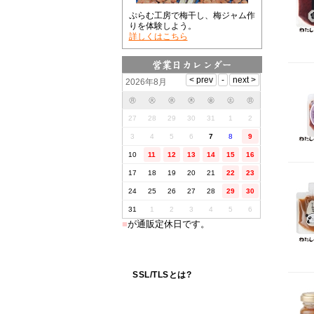
ぷらむ工房で梅干し、梅ジャム作
りを体験しよう。
詳しくはこちら
2026年8月
㊊
㊋
㊌
㊍
㊎
㊏
㊐
27
28
29
30
31
1
2
3
4
5
6
7
8
9
10
11
12
13
14
15
16
17
18
19
20
21
22
23
24
25
26
27
28
29
30
31
1
2
3
4
5
6
■
が通販定休日です。
SSL/TLSとは?