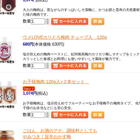
大人の梅肉は、昔ながらのすっぱいしそ漬梅に、かつお節と昆布の天然素材
た味の梅肉です。
数量
ウメLOVE
カリとろ梅肉 チューブ入 120g
680円
(本体価格:630円)
塩分控えめの梅肉ペーストに、紀州南高梅のカリカリ梅しそチップをミック
カリッとした食感とお料理にも使いやすいしそ風味が魅力です。
数量
お子様梅肉 120g入×２本セット
1,074円
(税込)
お子様梅肉は、塩分控えめでフルーティーなお子様梅干の梅肉タイプ。 化
子様のお弁当などにも安心安全。
数量
ごはん、お酒のアテ、調味料としても
やみつき！旨辛おかず梅