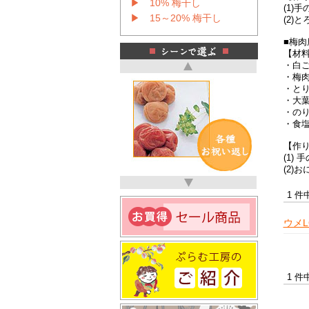
▶ 10% 梅干し
(1)
▶ 15～20% 梅干し
(2)
■梅
【材
・白
・梅
・と
・大
・の
・食
【作
(1)
(2)
1 件
ウメL
1 件