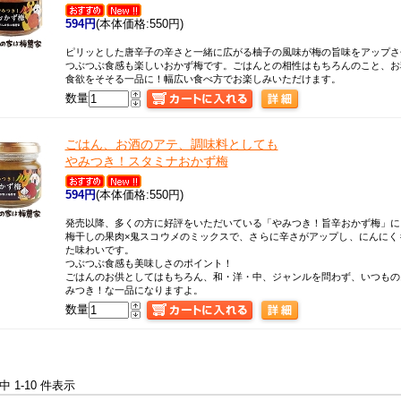
594円
(本体価格:550円)
ピリッとした唐辛子の辛さと一緒に広がる柚子の風味が梅の旨味をアップさ
つぶつぶ食感も楽しいおかず梅です。ごはんとの相性はもちろんのこと、お
食欲をそそる一品に！幅広い食べ方でお楽しみいただけます。
数量
ごはん、お酒のアテ、調味料としても
やみつき！スタミナおかず梅
594円
(本体価格:550円)
発売以降、多くの方に好評をいただいている「やみつき！旨辛おかず梅」に
梅干しの果肉×鬼スコウメのミックスで、さらに辛さがアップし、にんにく
た味わいです。
つぶつぶ食感も美味しさのポイント！
ごはんのお供としてはもちろん、和・洋・中、ジャンルを問わず、いつもの
みつき！な一品になりますよ。
数量
件中 1-10 件表示