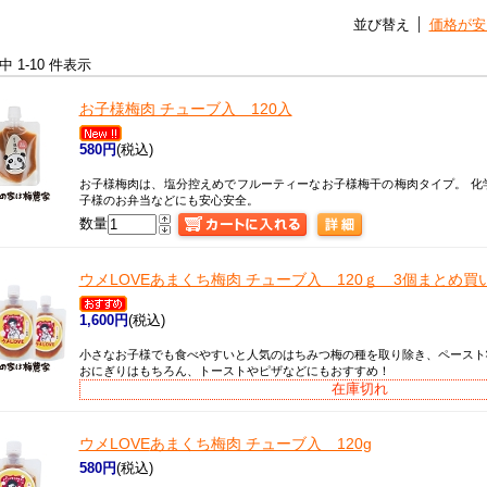
並び替え
価格が安
件中 1-10 件表示
お子様梅肉 チューブ入 120入
580円
(税込)
お子様梅肉は、塩分控えめでフルーティーなお子様梅干の梅肉タイプ。 化
子様のお弁当などにも安心安全。
数量
ウメLOVE
あまくち梅肉 チューブ入 120ｇ 3個まとめ買
1,600円
(税込)
小さなお子様でも食べやすいと人気のはちみつ梅の種を取り除き、ペースト
おにぎりはもちろん、トーストやピザなどにもおすすめ！
在庫切れ
ウメLOVE
あまくち梅肉 チューブ入 120g
580円
(税込)