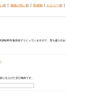
い順
価格が高い順
新着順
レビュー順
学調味料等無添加でつくっていますので、育ち盛りのお
い
状に仕上げた甘口梅肉です。