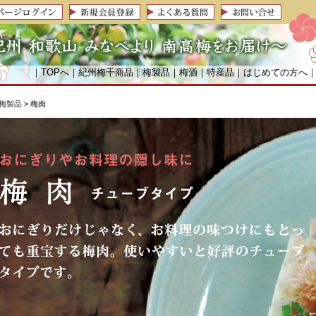
｜
TOPへ
｜
紀州梅干商品
｜
梅製品
｜
梅酒
｜
特産品
｜
はじめての方へ
梅製品
> 梅肉