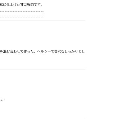
状に仕上げた甘口梅肉です。
を混ぜ合わせて作った、ヘルシーで贅沢なしっかりとし
ス！