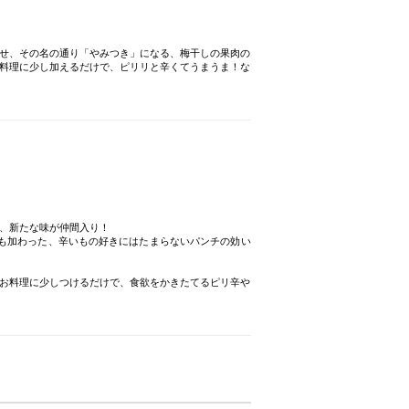
せ、その名の通り「やみつき」になる、梅干しの果肉の
料理に少し加えるだけで、ピリリと辛くてうまうま！な
、新たな味が仲間入り！
も加わった、辛いもの好きにはたまらないパンチの効い
お料理に少しつけるだけで、食欲をかきたてるピリ辛や