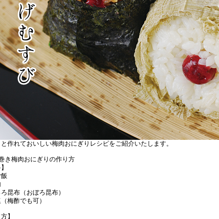
っと作れておいしい梅肉おにぎりレシピをご紹介いたします。
布巻き梅肉おにぎりの作り方
料】
ご飯
肉
ろろ昆布（おぼろ昆布）
塩（梅酢でも可）
り方】