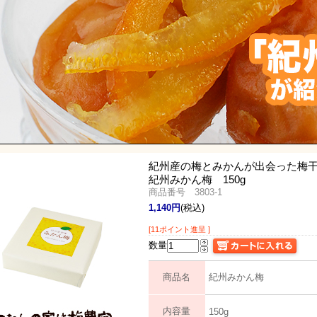
紀州産の梅とみかんが出会った梅
紀州みかん梅 150g
商品番号 3803-1
1,140円
(税込)
[11ポイント進呈 ]
数量
商品名
紀州みかん梅
内容量
150g