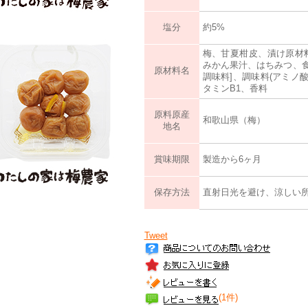
塩分
約5%
梅、甘夏柑皮、漬け原材
みかん果汁、はちみつ、
原材料名
調味料]、調味料(アミノ
タミンB1、香料
原料原産
和歌山県（梅）
地名
賞味期限
製造から6ヶ月
保存方法
直射日光を避け、涼しい
Tweet
(1件)