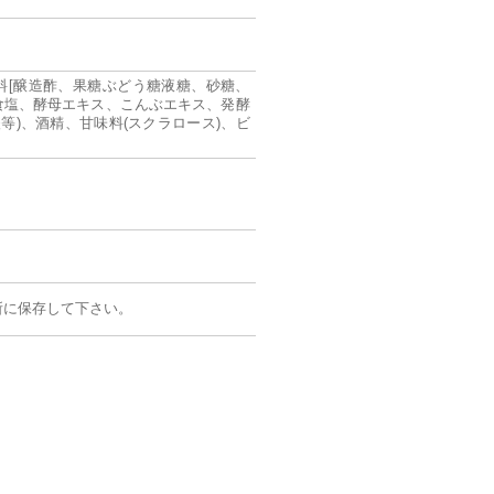
料[醸造酢、果糖ぶどう糖液糖、砂糖、
食塩、酵母エキス、こんぶエキス、発酵
酸等)、酒精、甘味料(スクラロース)、ビ
所に保存して下さい。