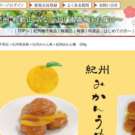
｜
TOPへ
｜
紀州梅干商品
｜
梅製品
｜
梅酒
｜
特産品
｜
はじめての方へ
干商品
>
紀州南高梅
>
紀州みかん梅
> 紀州みかん梅 150g