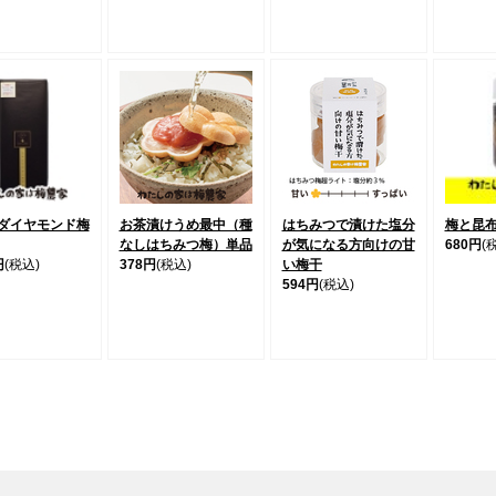
ダイヤモンド梅
お茶漬けうめ最中（種
はちみつで漬けた塩分
梅と昆
なしはちみつ梅）単品
が気になる方向けの甘
680円
(
円
(税込)
378円
(税込)
い梅干
594円
(税込)