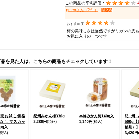
この商品の平均評価：
gmenさん（2件）
購入者
おすすめ度
梅の美味しさは当然ですがミカンの皮
お気に入りの一つです
商品を見た人は、こちらの商品もチェックしています！
発売お試し価格
紀州みかん梅330g
本格みかん梅140g入
紀州
なし マスカッ
2,280円
(税込)
1,140円
(税込)
500g
0g入
部別）
(税込)
3,420円