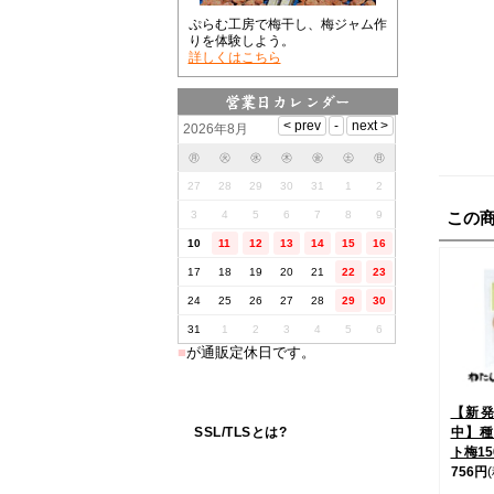
ぷらむ工房で梅干し、梅ジャム作
りを体験しよう。
詳しくはこちら
2026年8月
㊊
㊋
㊌
㊍
㊎
㊏
㊐
27
28
29
30
31
1
2
3
4
5
6
7
8
9
この
10
11
12
13
14
15
16
17
18
19
20
21
22
23
24
25
26
27
28
29
30
31
1
2
3
4
5
6
■
が通販定休日です。
【新
SSL/TLSとは?
中】種
ト梅15
756円