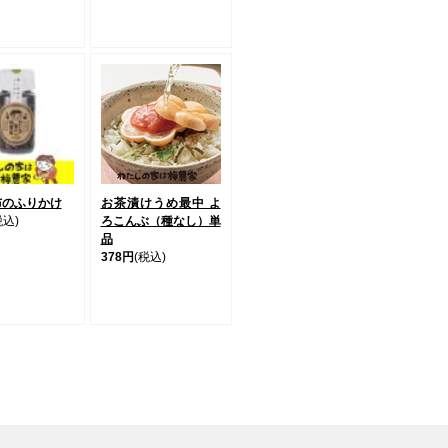
布のふりかけ
お茶漬けうめ最中 よ
税込)
ろこんぶ（種なし）単
品
378円
(税込)