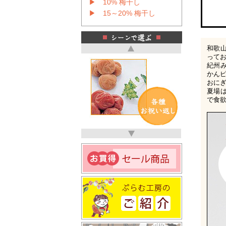
▶ 10% 梅干し
▶ 15～20% 梅干し
和歌
って
紀州
かん
おに
夏場
で食