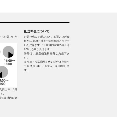
配送料金について
からお選びいた
お届け先１ヶ所につき、お買い上げ金
額が10,000円以上で送料無料とさせて
いただきます。10,000円未満の場合は
660円を申し受けます。
海外は、航空便送料実費ご負担下さ
い。
※冷凍・冷蔵商品を含む場合は別途ク
ール便代330円（税込）を頂戴しま
す。
文日より、5日
ます。
常4日以内に発