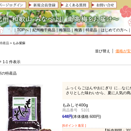
｜
TOPへ
｜
紀州梅干商品
｜
梅製品
｜
梅酒
｜
特産品
｜
はじめての方へ
特産品
> もみ紫蘇
並び替え
価格が安
中 1-1 件表示
ふっくらごはんやおにぎり に…なに
さりとした味わいから、夏に人気の商
もみしそ400g
商品番号 5101
648円
(本体価格:600円)
[6ポイント進呈 ]
【販売期間：
20