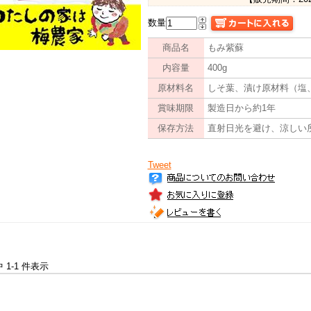
数量
商品名
もみ紫蘇
内容量
400g
原材料名
しそ葉、漬け原材料（塩
賞味期限
製造日から約1年
保存方法
直射日光を避け、涼しい
Tweet
中 1-1 件表示