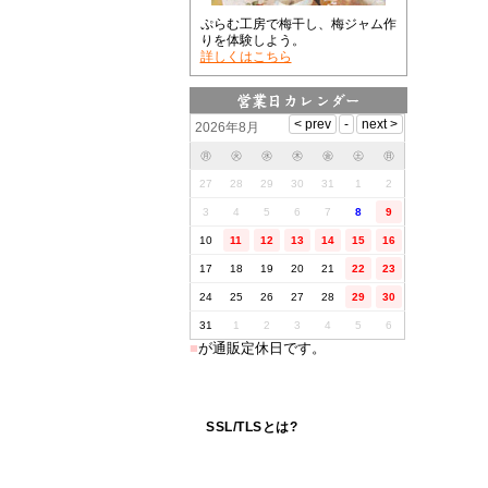
ぷらむ工房で梅干し、梅ジャム作
りを体験しよう。
詳しくはこちら
2026年8月
㊊
㊋
㊌
㊍
㊎
㊏
㊐
27
28
29
30
31
1
2
3
4
5
6
7
8
9
10
11
12
13
14
15
16
17
18
19
20
21
22
23
24
25
26
27
28
29
30
31
1
2
3
4
5
6
■
が通販定休日です。
SSL/TLSとは?