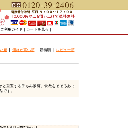
｜
ご利用ガイド
｜
カートを見る
｜
い順
価格が高い順
新着順
レビュー順
かと重宝する手もみ紫蘇。食欲をそそるあっ
品です。
25年10月1日0時0分
～】