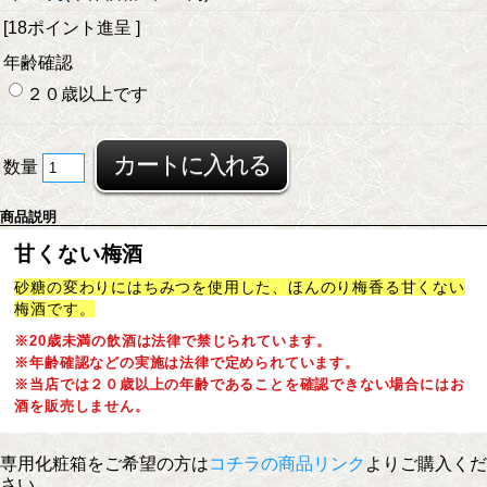
[18ポイント進呈 ]
年齢確認
２０歳以上です
数量
商品説明
甘くない梅酒
砂糖の変わりにはちみつを使用した、ほんのり梅香る甘くない
梅酒です。
※20歳未満の飲酒は法律で禁じられています。
※年齢確認などの実施は法律で定められています。
※当店では２０歳以上の年齢であることを確認できない場合にはお
酒を販売しません。
専用化粧箱をご希望の方は
コチラの商品リンク
よりご購入くだ
さい。