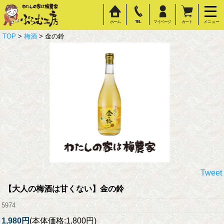
ホーム
TEL
マイページ
カート
メニュー
TOP
>
梅酒
> 金の鈴
Tweet
【大人の梅酒は甘くない】
金の鈴
5974
1,980円
(本体価格:1,800円)