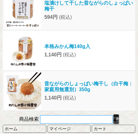
塩漬けして干した昔ながらのしょっぱい
梅干
594円
(税込)
本格みかん梅140g入
1,140円
(税込)
昔ながらのしょっぱい梅干し（白干梅：
家庭用無選別）350g
1,140円
(税込)
商品検索
ホーム
マイページ
カート