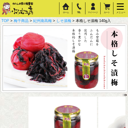
ホーム
TEL
マイページ
カート
メニュー
TOP
>
梅干商品
>
紀州南高梅
>
しそ漬梅
> 本格しそ漬梅 140g入