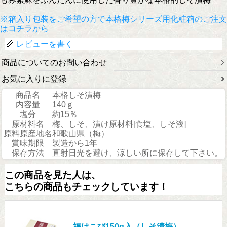
※箱入り包装をご希望の方で本格梅シリーズ用化粧箱のご注文
はコチラから
レビューを書く
商品についてのお問い合わせ
お気に入りに登録
商品名
本格しそ漬梅
内容量
140ｇ
塩分
約15％
原材料名
梅、しそ、漬け原材料[食塩、しそ液]
原料原産地名
和歌山県（梅）
賞味期限
製造から1年
保存方法
直射日光を避け、涼しい所に保存して下さい。
この商品を見た人は、
こちらの商品もチェックしています！
福はこび150g入（しそ漬梅）