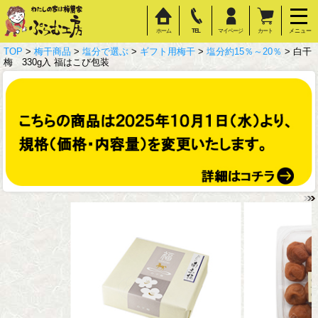
ホーム
TEL
マイページ
カート
メニュー
TOP
>
梅干商品
>
塩分で選ぶ
>
ギフト用梅干
>
塩分約15％～20％
> 白干
梅 330g入 福はこび包装