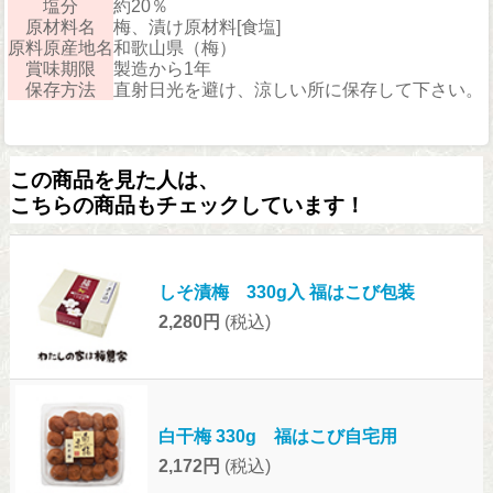
塩分
約20％
原材料名
梅、漬け原材料[食塩]
原料原産地名
和歌山県（梅）
賞味期限
製造から1年
保存方法
直射日光を避け、涼しい所に保存して下さい。
この商品を見た人は、
こちらの商品もチェックしています！
しそ漬梅 330g入 福はこび包装
2,280円
(税込)
白干梅 330g 福はこび自宅用
2,172円
(税込)