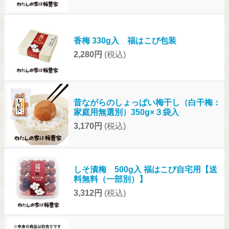
香梅 330g入 福はこび包装
2,280円
(税込)
昔ながらのしょっぱい梅干し（白干梅：
家庭用無選別）350g×３袋入
3,170円
(税込)
しそ漬梅 500g入 福はこび自宅用【送
料無料（一部別）】
3,312円
(税込)