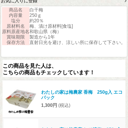
お気に入りに登録
商品名
白干梅
内容量
250ｇ
塩分
約20％
原材料名
梅、漬け原材料[食塩]
原料原産地名
和歌山県（梅）
賞味期限
製造から1年
保存方法
直射日光を避け、涼しい所に保存して下さい。
この商品を見た人は、
こちらの商品もチェックしています！
わたしの家は梅農家 香梅 250g入 エコ
パック
1,300円
(税込)