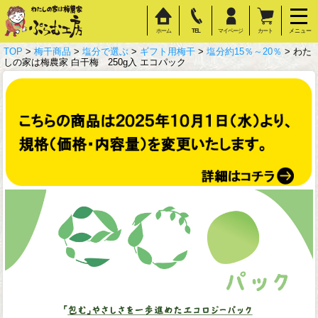
ホーム
TEL
マイページ
カート
メニュー
TOP
>
梅干商品
>
塩分で選ぶ
>
ギフト用梅干
>
塩分約15％～20％
> わた
しの家は梅農家 白干梅 250g入 エコパック