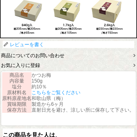
レビューを書く
商品についてのお問い合わせ
お気に入りに登録
商品名
かつお梅
内容量
150g
塩分
約10％
原材料名
こちらをご覧ください
原料原産地名
和歌山県（梅）
賞味期限
製造から6ヶ月
保存方法
直射日光を避け、涼しい所に保存して下さい。
この商品を見た人は、