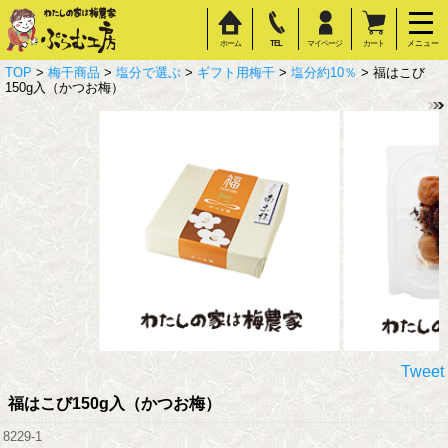
ホーム
TEL
マイページ
カート
メニュー
TOP
>
梅干商品
>
塩分で選ぶ
>
ギフト用梅干
>
塩分約10％
> 福はこび
150g入（かつお梅）
Tweet
福はこび150g入（かつお梅）
8229-1