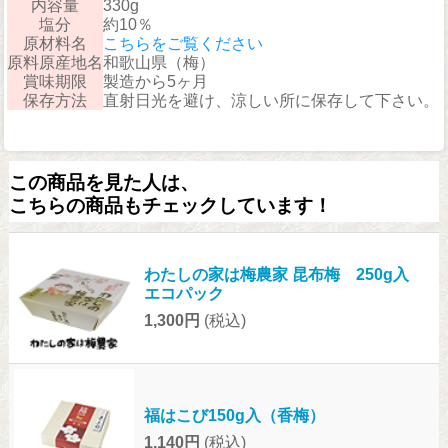
内容量
330g
塩分
約10％
原材料名
こちらをご覧ください
原料原産地名
和歌山県（梅）
賞味期限
製造から5ヶ月
保存方法
直射日光を避け、涼しい所に保存して下さい。
この商品を見た人は、
こちらの商品もチェックしています！
わたしの家は梅農家 昆布梅 250g入
エコパック
1,300円
(税込)
福はこび150g入（香梅）
1,140円
(税込)