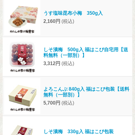
うす塩味昆布小梅 350g入
2,160円
(税込)
しそ漬梅 500g入 福はこび自宅用【送
料無料（一部別）】
3,312円
(税込)
よろこんぶ 840g入 福はこび包装【送料
無料（一部別）】
5,700円
(税込)
しそ漬梅 330g入 福はこび包装