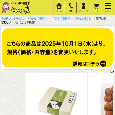
ホーム
TEL
マイページ
カート
メニュー
TOP
>
梅干商品
>
塩分で選ぶ
>
ギフト用梅干
>
塩分約10％
> 昆布梅
330g入 福はこび包装