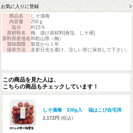
お気に入りに登録
商品名
しそ漬梅
内容量
250ｇ
塩分
約15％
原材料名
梅、漬け原材料[食塩、しそ液]
原料原産地名
和歌山県（梅）
賞味期限
製造から１年
保存方法
直射日光を避け、涼しい所に保存して下さい。
この商品を見た人は、
こちらの商品もチェックしています！
しそ漬梅 330g入 福はこび自宅用
2,172円
(税込)