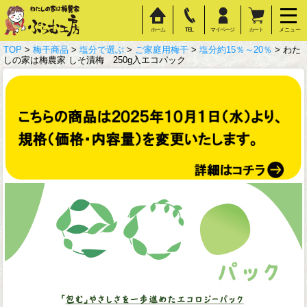
ホーム
TEL
マイページ
カート
メニュー
TOP
>
梅干商品
>
塩分で選ぶ
>
ご家庭用梅干
>
塩分約15％～20％
> わた
しの家は梅農家 しそ漬梅 250g入エコパック