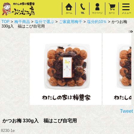
ホーム
TEL
マイページ
カート
メニュー
TOP
>
梅干商品
>
塩分で選ぶ
>
ご家庭用梅干
>
塩分約10％
> かつお梅
330g入 福はこび自宅用
Tweet
かつお梅 330g入 福はこび自宅用
8230-1e