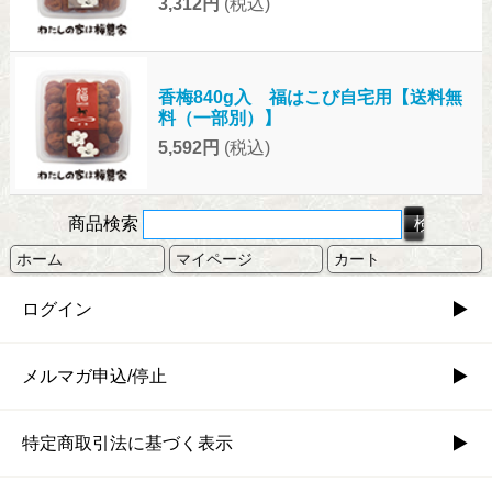
3,312円
(税込)
香梅840g入 福はこび自宅用【送料無
料（一部別）】
5,592円
(税込)
商品検索
ホーム
マイページ
カート
ログイン
メルマガ申込/停止
特定商取引法に基づく表示