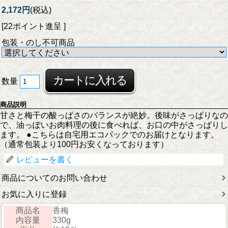
2,172円
(税込)
[22ポイント進呈 ]
包装・のし不可商品
数量
商品説明
甘さと梅干の酸っぱさのバランスが絶妙。後味がさっぱりなの
で、油っぽいお肉料理の後に食べれば、お口の中がさっぱりし
ます。 ●こちらは自宅用エコパックでのお届けとなります。
（通常包装より100円お安くなっております）
レビューを書く
商品についてのお問い合わせ
お気に入りに登録
商品名
香梅
内容量
330g