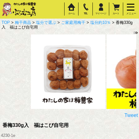
ホーム
TEL
マイページ
カート
メニュー
TOP
>
梅干商品
>
塩分で選ぶ
>
ご家庭用梅干
>
塩分約10％
> 香梅330g
入 福はこび自宅用
Tweet
香梅330g入 福はこび自宅用
4230-1e