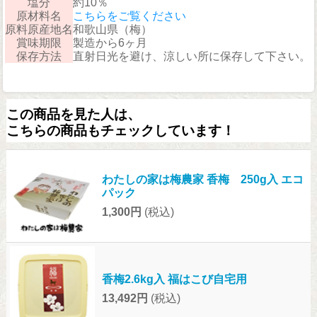
塩分
約10％
原材料名
こちらをご覧ください
原料原産地名
和歌山県（梅）
賞味期限
製造から6ヶ月
保存方法
直射日光を避け、涼しい所に保存して下さい。
この商品を見た人は、
こちらの商品もチェックしています！
わたしの家は梅農家 香梅 250g入 エコ
パック
1,300円
(税込)
香梅2.6kg入 福はこび自宅用
13,492円
(税込)