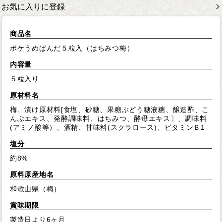
お気に入りに登録
商品名
ポケうめぱんだ５粒入（はちみつ梅）
内容量
５粒入り
原材料名
梅、漬け原材料[食塩、砂糖、果糖ぶどう糖液糖、醸造酢、こ
んぶエキス、発酵調味料、はちみつ、酵母エキス〕、調味料
(アミノ酸等）、酒精、甘味料(スクラロース)、ビタミンＢ1
塩分
約8%
原料原産地名
和歌山県（梅）
賞味期限
製造日より6ヶ月