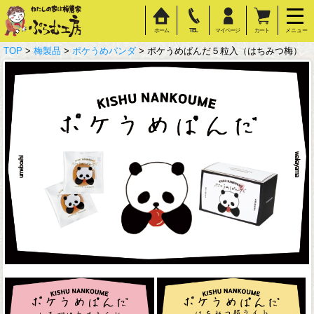
ホーム
TEL
マイページ
カート
メニュー
TOP
>
梅製品
>
ポケうめパンダ
> ポケうめぱんだ５粒入（はちみつ梅）