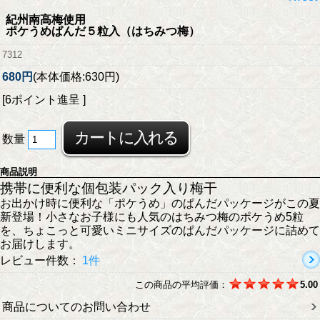
紀州南高梅使用
ポケうめぱんだ５粒入（はちみつ梅）
7312
680円
(本体価格:630円)
[6ポイント進呈 ]
数量
商品説明
携帯に便利な個包装パック入り梅干
お出かけ時に便利な「ポケうめ」のぱんだパッケージがこの夏
新登場！小さなお子様にも人気のはちみつ梅のポケうめ5粒
を、ちょこっと可愛いミニサイズのぱんだパッケージに詰めて
お届けします。
レビュー件数：
1件
この商品の平均評価：
5.00
商品についてのお問い合わせ