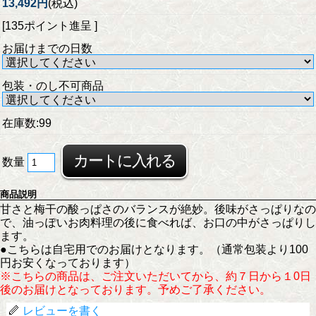
13,492円
(税込)
[135ポイント進呈 ]
お届けまでの日数
包装・のし不可商品
在庫数:99
数量
商品説明
甘さと梅干の酸っぱさのバランスが絶妙。後味がさっぱりなの
で、油っぽいお肉料理の後に食べれば、お口の中がさっぱりし
ます。
●こちらは自宅用でのお届けとなります。（通常包装より100
円お安くなっております）
※こちらの商品は、ご注文いただいてから、約７日から１0日
後のお届けとなっております。予めご了承ください。
レビューを書く