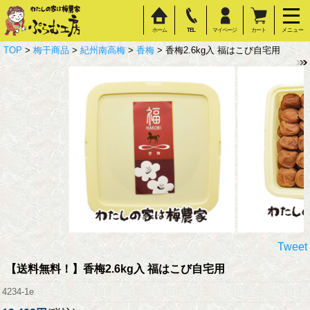
ホーム
TEL
マイページ
カート
メニュー
TOP
>
梅干商品
>
紀州南高梅
>
香梅
> 香梅2.6kg入 福はこび自宅用
Tweet
【送料無料！】
香梅2.6kg入 福はこび自宅用
4234-1e