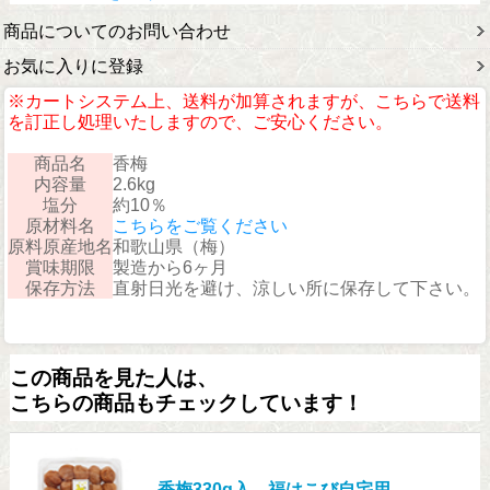
商品についてのお問い合わせ
お気に入りに登録
※カートシステム上、送料が加算されますが、こちらで送料
を訂正し処理いたしますので、ご安心ください。
商品名
香梅
内容量
2.6kg
塩分
約10％
原材料名
こちらをご覧ください
原料原産地名
和歌山県（梅）
賞味期限
製造から6ヶ月
保存方法
直射日光を避け、涼しい所に保存して下さい。
この商品を見た人は、
こちらの商品もチェックしています！
香梅330g入 福はこび自宅用