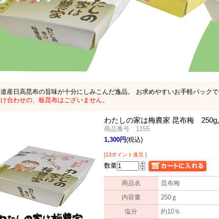
海道産日高昆布の旨味が十分にしみこんだ逸品。 お求めやすいお手軽パック
付け合わせの、板昆布はございません。
わたしの家は梅農家 昆布梅 250
商品番号 1155
1,300円
(税込)
[13ポイント進呈 ]
数量
商品名
昆布梅
内容量
250ｇ
塩分
約10％