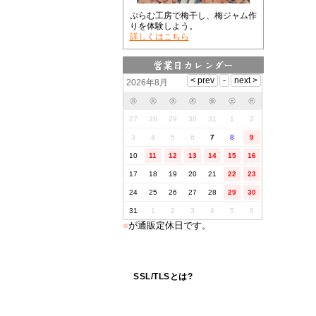
ぷらむ工房で梅干し、梅ジャム作
りを体験しよう。
詳しくはこちら
2026年8月
㊊
㊋
㊌
㊍
㊎
㊏
㊐
27
28
29
30
31
1
2
3
4
5
6
7
8
9
10
11
12
13
14
15
16
17
18
19
20
21
22
23
24
25
26
27
28
29
30
31
1
2
3
4
5
6
■
が通販定休日です。
SSL/TLSとは?