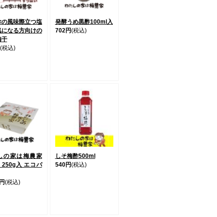
ぶの風味際立つ塩
発酵うめ黒酢100ml入
気になる方向けの
702円
(税込)
梅干
(税込)
しの家は梅農家
しそ梅酢500ml
250g入 エコパ
540円
(税込)
0円
(税込)