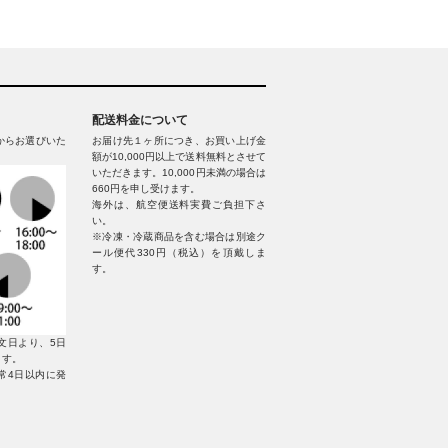
配送料金について
からお選びいた
お届け先１ヶ所につき、お買い上げ金
額が10,000円以上で送料無料とさせて
いただきます。10,000円未満の場合は
660円を申し受けます。
海外は、航空便送料実費ご負担下さ
い。
※冷凍・冷蔵商品を含む場合は別途ク
ール便代330円（税込）を頂戴しま
す。
文日より、5日
ます。
常4日以内に発