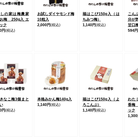
たしの家は梅農家
お試しダイヤモンド梅
福はこび150g入（は
こん
お梅 250g入 エ
10粒入
ちみつ梅）
分が
ック
2,000円
(税込)
1,140円
(税込)
甘口
00円
(税込)
594円
きなこ梅3個まと
本格みかん梅140g入
福はこび150g入（よ
わた
い
1,140円
(税込)
ろこんぶ）
香梅 
50円
(税込)
1,140円
(税込)
ック
1,30