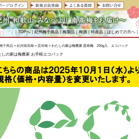
｜
TOPへ
｜
紀州梅干商品
｜
梅製品
｜
梅酒
｜
特産品
｜
はじめての方へ
梅干商品
>
紀州南高梅
>
昆布梅
> わたしの家は梅農家 昆布梅 250g入 エコパック