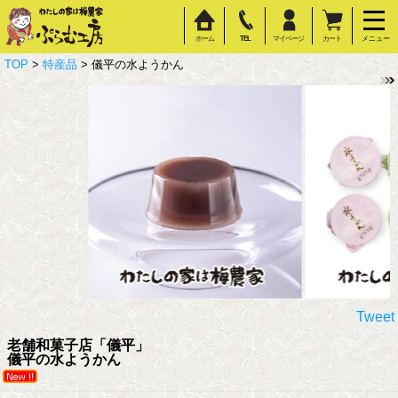
ホーム
TEL
マイページ
カート
メニュー
TOP
>
特産品
> 儀平の水ようかん
Tweet
老舗和菓子店「儀平」
儀平の水ようかん