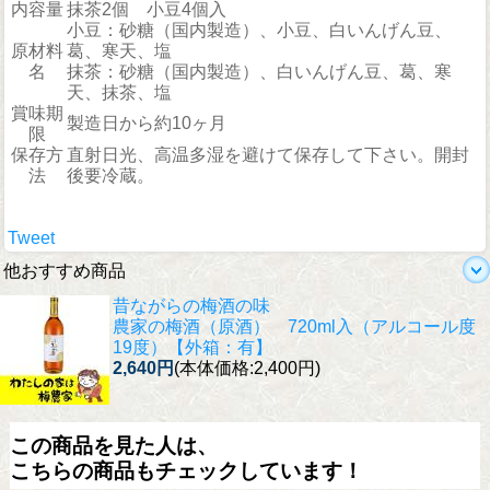
内容量
抹茶2個 小豆4個入
小豆：砂糖（国内製造）、小豆、白いんげん豆、
原材料
葛、寒天、塩
名
抹茶：砂糖（国内製造）、白いんげん豆、葛、寒
天、抹茶、塩
賞味期
製造日から約10ヶ月
限
保存方
直射日光、高温多湿を避けて保存して下さい。開封
法
後要冷蔵。
Tweet
他おすすめ商品
昔ながらの梅酒の味
農家の梅酒（原酒） 720ml入（アルコール度
19度）【外箱：有】
2,640円
(本体価格:2,400円)
この商品を見た人は、
こちらの商品もチェックしています！