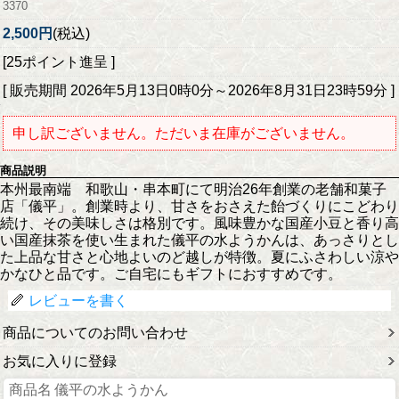
3370
2,500円
(税込)
[25ポイント進呈 ]
[ 販売期間
2026年5月13日0時0分
～
2026年8月31日23時59分
]
申し訳ございません。ただいま在庫がございません。
商品説明
本州最南端 和歌山・串本町にて明治26年創業の老舗和菓子
店「儀平」。創業時より、甘さをおさえた飴づくりにこどわり
続け、その美味しさは格別です。風味豊かな国産小豆と香り高
い国産抹茶を使い生まれた儀平の水ようかんは、あっさりとし
た上品な甘さと心地よいのど越しが特徴。夏にふさわしい涼や
かなひと品です。ご自宅にもギフトにおすすめです。
レビューを書く
商品についてのお問い合わせ
お気に入りに登録
商品名
儀平の水ようかん