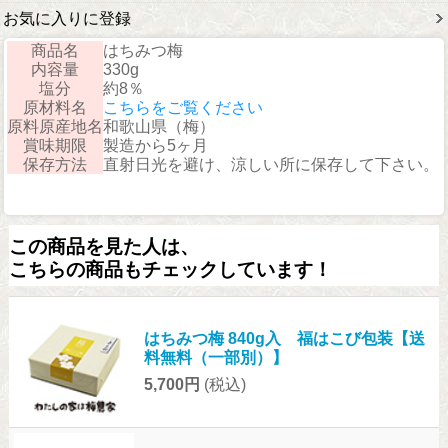
お気に入りに登録
商品名
はちみつ梅
内容量
330g
塩分
約8％
原材料名
こちらをご覧ください
原料原産地名
和歌山県（梅）
賞味期限
製造から5ヶ月
保存方法
直射日光を避け、涼しい所に保存して下さい。
この商品を見た人は、
こちらの商品もチェックしています！
はちみつ梅 840g入 福はこび包装【送
料無料（一部別）】
5,700円
(税込)