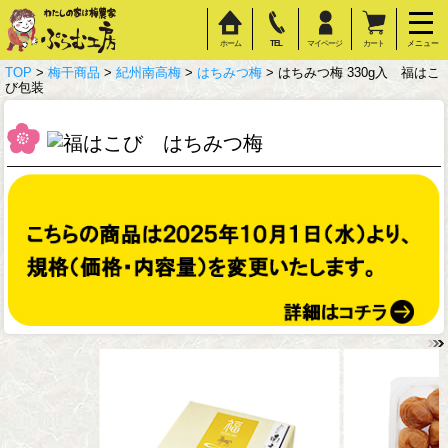
ホーム
TEL
マイページ
カート
メニュー
TOP
>
梅干商品
>
紀州南高梅
>
はちみつ梅
> はちみつ梅 330g入 福はこ
び包装