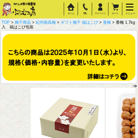
ホーム
TEL
マイページ
カート
メニュー
TOP
>
梅干商品
>
紀州南高梅
>
ギフト梅干 福はこび
>
香梅
> 香梅 1.7kg
入 福はこび包装