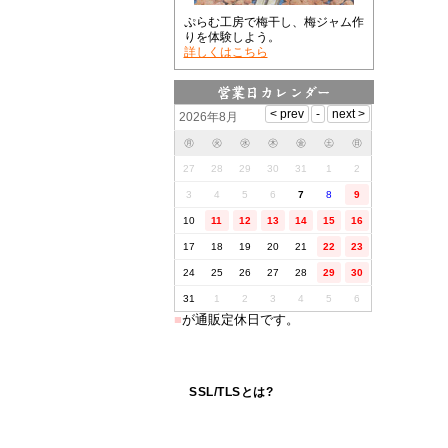
ぷらむ工房で梅干し、梅ジャム作
りを体験しよう。
詳しくはこちら
2026年8月
㊊
㊋
㊌
㊍
㊎
㊏
㊐
27
28
29
30
31
1
2
3
4
5
6
7
8
9
10
11
12
13
14
15
16
17
18
19
20
21
22
23
24
25
26
27
28
29
30
31
1
2
3
4
5
6
■
が通販定休日です。
SSL/TLSとは?