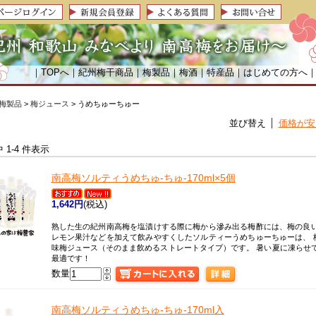
｜
TOPへ
｜
紀州梅干商品
｜
梅製品
｜
梅酒
｜
特産品
｜
はじめての方へ
梅製品
>
梅ジュース
> うめちゅーちゅー
並び替え
価格が安
中 1-4 件表示
南高梅
ソルティうめちゅ-ちゅ-170ml×5個
1,642円
(税込)
熟した生の紀州南高梅を塩漬けする際に梅から滲み出る梅酢には、梅の良い
レモン果汁などを加えて飲みやすくしたソルティーうめちゅーちゅーは、 
味梅ジュース（そのまま飲めるストレートタイプ）です。 暑い夏に凍らせて
最適です！
数量
南高梅
ソルティうめちゅ-ちゅ-170ml入