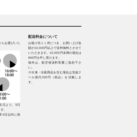
配送料金について
からお選びいた
お届け先１ヶ所につき、お買い上げ金
額が10,000円以上で送料無料とさせて
いただきます。10,000円未満の場合は
660円を申し受けます。
海外は、航空便送料実費ご負担下さ
い。
※冷凍・冷蔵商品を含む場合は別途ク
ール便代330円（税込）を頂戴しま
す。
文日より、5日
ます。
常4日以内に発