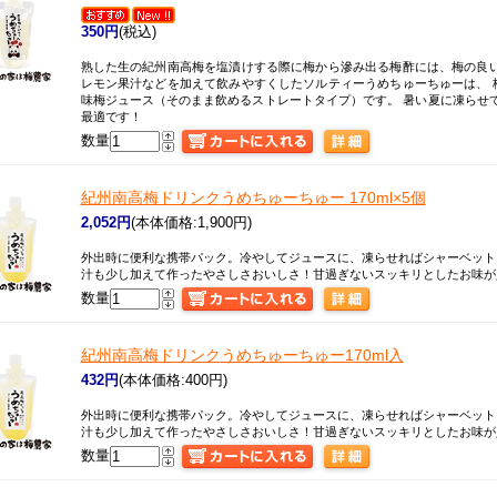
350円
(税込)
熟した生の紀州南高梅を塩漬けする際に梅から滲み出る梅酢には、梅の良い
レモン果汁などを加えて飲みやすくしたソルティーうめちゅーちゅーは、 
味梅ジュース（そのまま飲めるストレートタイプ）です。 暑い夏に凍らせて
最適です！
数量
紀州南高梅ドリンク
うめちゅーちゅー 170ml×5個
2,052円
(本体価格:1,900円)
外出時に便利な携帯パック。冷やしてジュースに、凍らせればシャーベット
汁も少し加えて作ったやさしさおいしさ！甘過ぎないスッキリとしたお味が
数量
紀州南高梅ドリンク
うめちゅーちゅー170ml入
432円
(本体価格:400円)
外出時に便利な携帯パック。冷やしてジュースに、凍らせればシャーベット
汁も少し加えて作ったやさしさおいしさ！甘過ぎないスッキリとしたお味が
数量