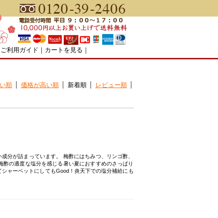
｜
ご利用ガイド
｜
カートを見る
｜
い順
価格が高い順
新着順
レビュー順
成分が詰まっています。 梅酢にはちみつ、リンゴ酢、
梅酢の適度な塩分を感じる暑い夏におすすめのさっぱり
シャーベットにしてもGood！炎天下での塩分補給にも