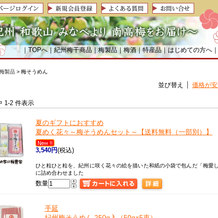
｜
TOPへ
｜
紀州梅干商品
｜
梅製品
｜
梅酒
｜
特産品
｜
はじめての方へ
梅製品
> 梅そうめん
並び替え
価格が安
中 1-2 件表示
夏のギフトにおすすめ
夏めく花々～梅そうめんセット～【送料無料（一部別）】
3,540円
(税込)
ひと粒ひと粒を、紀州に咲く花々の絵を描いた和紙の小袋で包んだ「梅愛し
に詰め合わせました
数量
手延
紀州梅そうめん 250g入（50g×5束）