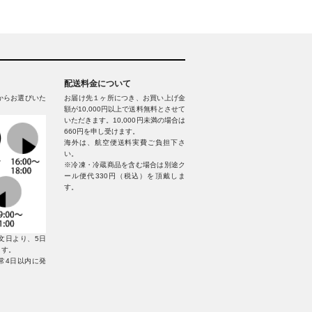
配送料金について
からお選びいた
お届け先１ヶ所につき、お買い上げ金
額が10,000円以上で送料無料とさせて
いただきます。10,000円未満の場合は
660円を申し受けます。
海外は、航空便送料実費ご負担下さ
い。
※冷凍・冷蔵商品を含む場合は別途ク
ール便代330円（税込）を頂戴しま
す。
文日より、5日
ます。
常4日以内に発