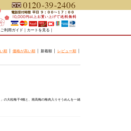
｜
ご利用ガイド
｜
カートを見る
｜
い順
価格が高い順
新着順
レビュー順
」の大粒梅干4種と、南高梅の梅肉入りそうめんを一緒