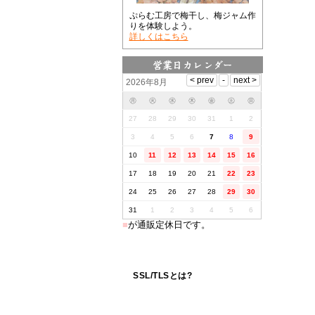
ぷらむ工房で梅干し、梅ジャム作
りを体験しよう。
詳しくはこちら
2026年8月
㊊
㊋
㊌
㊍
㊎
㊏
㊐
27
28
29
30
31
1
2
3
4
5
6
7
8
9
10
11
12
13
14
15
16
17
18
19
20
21
22
23
24
25
26
27
28
29
30
31
1
2
3
4
5
6
■
が通販定休日です。
SSL/TLSとは?