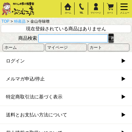
ホーム
TEL
マイページ
カート
メニュー
TOP
>
特産品
> 金山寺味噌
現在登録されている商品はありません
商品検索
ホーム
マイページ
カート
ログイン
メルマガ申込/停止
特定商取引法に基づく表示
送料とお支払い方法について