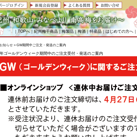
｜
TOPへ
｜
紀州梅干商品
｜
梅製品
｜
梅酒
｜
特産品
｜
はじめての方へ
お知らせ
> GW期間中ご注文・発送のご案内
26年ゴールデンウィーク期間中のご注文受付・発送のご案内