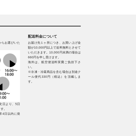
配送料金について
からお選びいた
お届け先１ヶ所につき、お買い上げ金
額が10,000円以上で送料無料とさせて
いただきます。10,000円未満の場合は
660円を申し受けます。
海外は、航空便送料実費ご負担下さ
い。
※冷凍・冷蔵商品を含む場合は別途ク
ール便代330円（税込）を頂戴しま
す。
文日より、5日
ます。
常4日以内に発