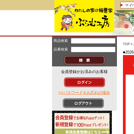
商品検索
TOP
>
品番検索
■20
会員登録がお済みのお客様
>>パスワードをお忘れの場合