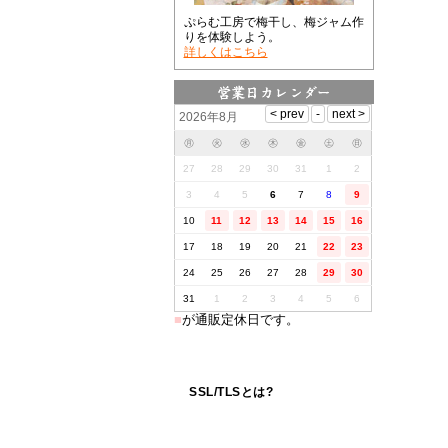
ぷらむ工房で梅干し、梅ジャム作
りを体験しよう。
詳しくはこちら
2026年8月
㊊
㊋
㊌
㊍
㊎
㊏
㊐
27
28
29
30
31
1
2
3
4
5
6
7
8
9
10
11
12
13
14
15
16
17
18
19
20
21
22
23
24
25
26
27
28
29
30
31
1
2
3
4
5
6
■
が通販定休日です。
SSL/TLSとは?