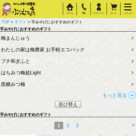
ホーム
TEL
マイページ
カート
メニュー
TOP
>
ギフト
> 手みやげにおすすめのギフト
手みやげにおすすめのギフト
梅まんじゅう
わたしの家は梅農家 お手軽エコパック
プチ和ぎふと
はちみつ梅超Light
黒糖みつ梅
もっと見る
並び替え
手みやげにおすすめのギフト
>
1
2
3