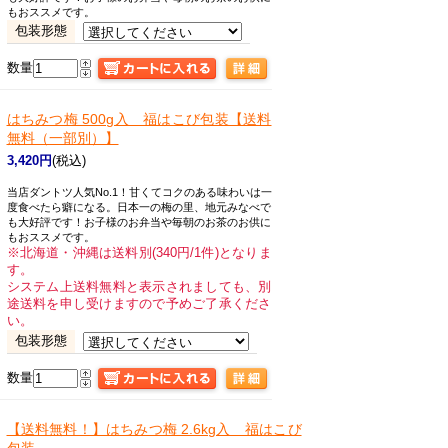
もおススメです。
包装形態
数量
はちみつ梅 500g入 福はこび包装【送料
無料（一部別）】
3,420円
(税込)
当店ダントツ人気No.1！甘くてコクのある味わいは一
度食べたら癖になる。日本一の梅の里、地元みなべで
も大好評です！お子様のお弁当や毎朝のお茶のお供に
もおススメです。
※北海道・沖縄は送料別(340円/1件)となりま
す。
システム上送料無料と表示されましても、別
途送料を申し受けますので予めご了承くださ
い。
包装形態
数量
【送料無料！】
はちみつ梅 2.6kg入 福はこび