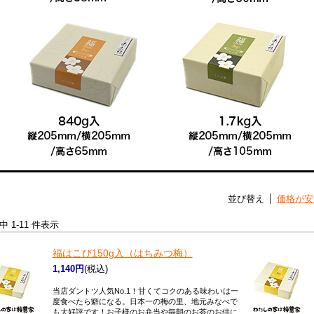
並び替え
価格が安
件中 1-11 件表示
福はこび150g入（はちみつ梅）
1,140円
(税込)
当店ダントツ人気No.1！甘くてコクのある味わいは一
度食べたら癖になる。日本一の梅の里、地元みなべで
も大好評です！お子様のお弁当や毎朝のお茶のお供に