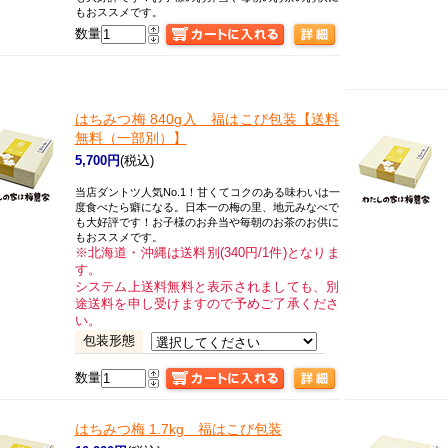
もおススメです。
数量
はちみつ梅 840g入 福はこび包装【送料
無料（一部別）】
5,700円
(税込)
当店ダントツ人気No.1！甘くてコクのある味わいは一
度食べたら癖になる。日本一の梅の里、地元みなべで
も大好評です！お子様のお弁当や毎朝のお茶のお供に
もおススメです。
※北海道・沖縄は送料別(340円/1件)となりま
す。
システム上送料無料と表示されましても、別
途送料を申し受けますので予めご了承くださ
い。
包装形態
数量
はちみつ梅 1.7kg 福はこび包装