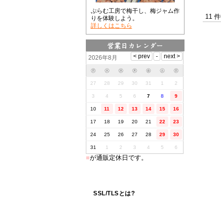
ぷらむ工房で梅干し、梅ジャム作
11 
りを体験しよう。
詳しくはこちら
2026年8月
㊊
㊋
㊌
㊍
㊎
㊏
㊐
27
28
29
30
31
1
2
3
4
5
6
7
8
9
10
11
12
13
14
15
16
17
18
19
20
21
22
23
24
25
26
27
28
29
30
31
1
2
3
4
5
6
■
が通販定休日です。
SSL/TLSとは?