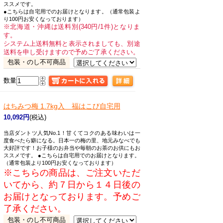
ススメです。
●こちらは自宅用でのお届けとなります。（通常包装よ
り100円お安くなっております）
※北海道・沖縄は送料別(340円/1件)となりま
す。
システム上送料無料と表示されましても、別途
送料を申し受けますので予めご了承ください。
包装・のし不可商品
数量
はちみつ梅 1.7kg入 福はこび自宅用
10,092円
(税込)
当店ダントツ人気No.1！甘くてコクのある味わいは一
度食べたら癖になる。日本一の梅の里、地元みなべでも
大好評です！お子様のお弁当や毎朝のお茶のお供にもお
ススメです。 ●こちらは自宅用でのお届けとなります。
（通常包装より100円お安くなっております）
※こちらの商品は、ご注文いただ
いてから、約７日から１４日後の
お届けとなっております。予めご
了承ください。
包装・のし不可商品