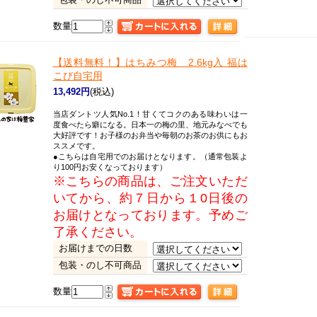
数量
【送料無料！】
はちみつ梅 2.6kg入 福は
こび自宅用
13,492円
(税込)
当店ダントツ人気No.1！甘くてコクのある味わいは一
度食べたら癖になる。日本一の梅の里、地元みなべでも
大好評です！お子様のお弁当や毎朝のお茶のお供にもお
ススメです。
●こちらは自宅用でのお届けとなります。（通常包装よ
り100円お安くなっております）
※こちらの商品は、ご注文いただ
いてから、約７日から１0日後の
お届けとなっております。予めご
了承ください。
お届けまでの日数
包装・のし不可商品
数量