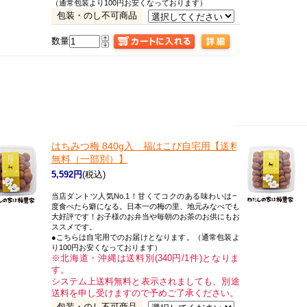
（通常包装より100円お安くなっております）
包装・のし不可商品
数量
はちみつ梅 840g入 福はこび自宅用【送料
無料（一部別）】
5,592円
(税込)
当店ダントツ人気No.1！甘くてコクのある味わいは一
度食べたら癖になる。日本一の梅の里、地元みなべでも
大好評です！お子様のお弁当や毎朝のお茶のお供にもお
ススメです。
●こちらは自宅用でのお届けとなります。（通常包装よ
り100円お安くなっております）
※北海道・沖縄は送料別(340円/1件)となりま
す。
システム上送料無料と表示されましても、別途
送料を申し受けますので予めご了承ください。
包装・のし不可商品