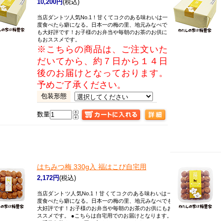
10,200円
(税込)
当店ダントツ人気No.1！甘くてコクのある味わいは一
度食べたら癖になる。日本一の梅の里、地元みなべで
も大好評です！お子様のお弁当や毎朝のお茶のお供に
もおススメです。
※こちらの商品は、ご注文いた
だいてから、約７日から１４日
後のお届けとなっております。
予めご了承ください。
包装形態
数量
はちみつ梅 330g入 福はこび自宅用
2,172円
(税込)
当店ダントツ人気No.1！甘くてコクのある味わいは一
度食べたら癖になる。日本一の梅の里、地元みなべでも
大好評です！お子様のお弁当や毎朝のお茶のお供にもお
ススメです。 ●こちらは自宅用でのお届けとなります。