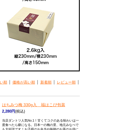
い順
価格が高い順
新着順
レビュー順
はちみつ梅 330g入 福はこび包装
2,280円
(税込)
当店ダントツ人気No.1！甘くてコクのある味わいは一
度食べたら癖になる。日本一の梅の里、地元みなべで
も大好評です！お子様のお弁当や毎朝のお茶のお供に