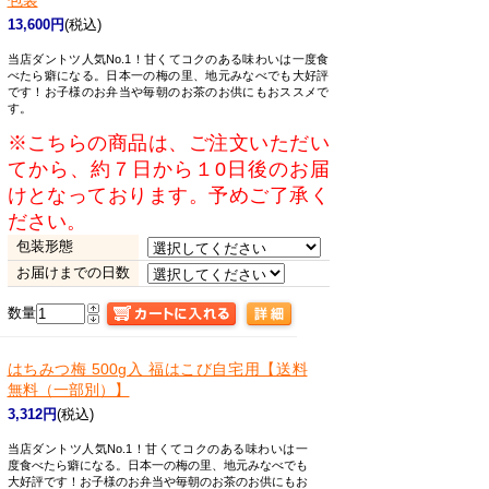
包装
13,600円
(税込)
当店ダントツ人気No.1！甘くてコクのある味わいは一度食
べたら癖になる。日本一の梅の里、地元みなべでも大好評
です！お子様のお弁当や毎朝のお茶のお供にもおススメで
す。
※こちらの商品は、ご注文いただい
てから、約７日から１0日後のお届
けとなっております。予めご了承く
ださい。
包装形態
お届けまでの日数
数量
はちみつ梅 500g入 福はこび自宅用【送料
無料（一部別）】
3,312円
(税込)
当店ダントツ人気No.1！甘くてコクのある味わいは一
度食べたら癖になる。日本一の梅の里、地元みなべでも
大好評です！お子様のお弁当や毎朝のお茶のお供にもお