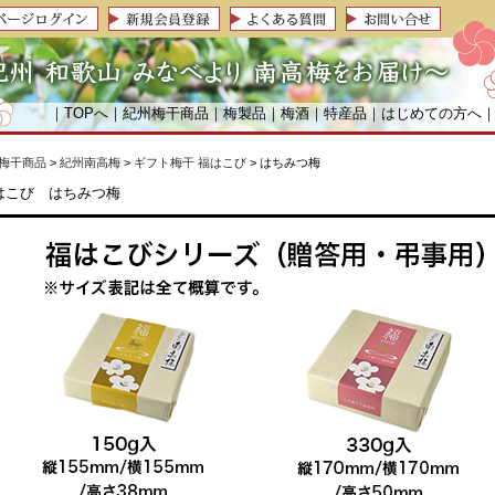
｜
TOPへ
｜
紀州梅干商品
｜
梅製品
｜
梅酒
｜
特産品
｜
はじめての方へ
梅干商品
>
紀州南高梅
>
ギフト梅干 福はこび
> はちみつ梅