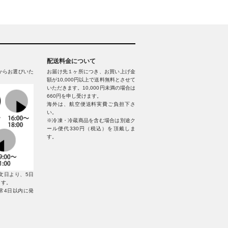
配送料金について
からお選びいた
お届け先１ヶ所につき、お買い上げ金
額が10,000円以上で送料無料とさせて
いただきます。10,000円未満の場合は
660円を申し受けます。
海外は、航空便送料実費ご負担下さ
い。
※冷凍・冷蔵商品を含む場合は別途ク
ール便代330円（税込）を頂戴しま
す。
文日より、5日
ます。
常4日以内に発