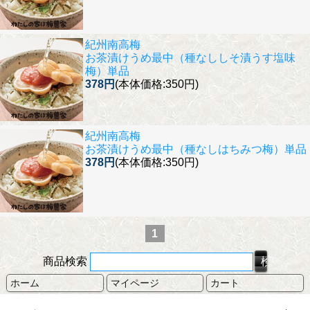
紀州南高梅
お茶漬けうめ最中（種なししそ漬うす塩味
梅）単品
378円
(本体価格:350円)
紀州南高梅
お茶漬けうめ最中（種なしはちみつ梅）単品
378円
(本体価格:350円)
1
商品検索
ホーム
マイページ
カート