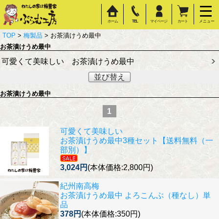
ホーム
TEL
マイページ
カート
メニュー
TOP
>
梅製品
> お茶漬けうめ最中
お茶漬けうめ最中
可愛くて美味しい お茶漬けうめ最中
並び替え
お茶漬けうめ最中
1
可愛くて美味しい
お茶漬けうめ最中3種セット【送料無料（一
部別）】
3,024円
(本体価格:2,800円)
紀州南高梅
お茶漬けうめ最中 よろこんぶ（種なし）単
品
378円
(本体価格:350円)