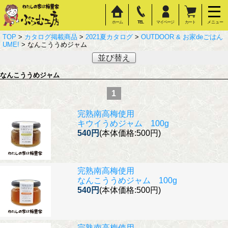
ホーム
TEL
マイページ
カート
メニュー
TOP
>
カタログ掲載商品
>
2021夏カタログ
>
OUTDOOR & お家deごはん
UME!
> なんこううめジャム
並び替え
なんこううめジャム
1
完熟南高梅使用
キウイうめジャム 100g
540円
(本体価格:500円)
完熟南高梅使用
なんこううめジャム 100g
540円
(本体価格:500円)
完熟南高梅使用