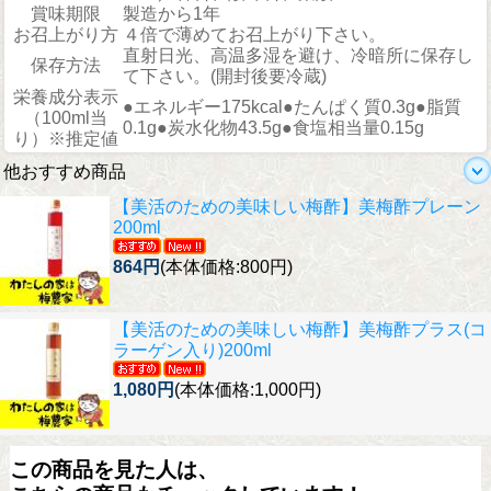
賞味期限
製造から1年
お召上がり方
４倍で薄めてお召上がり下さい。
直射日光、高温多湿を避け、冷暗所に保存し
保存方法
て下さい。(開封後要冷蔵)
栄養成分表示
●エネルギー175kcal●たんぱく質0.3g●脂質
（100ml当
0.1g●炭水化物43.5g●食塩相当量0.15g
り）※推定値
他おすすめ商品
【美活のための美味しい梅酢】
美梅酢プレーン
200ml
864円
(本体価格:800円)
【美活のための美味しい梅酢】
美梅酢プラス(コ
ラーゲン入り)200ml
1,080円
(本体価格:1,000円)
この商品を見た人は、