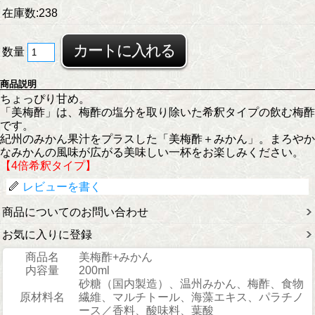
在庫数:238
数量
商品説明
ちょっぴり甘め。
「美梅酢」は、梅酢の塩分を取り除いた希釈タイプの飲む梅酢
です。
紀州のみかん果汁をプラスした「美梅酢＋みかん」。まろやか
なみかんの風味が広がる美味しい一杯をお楽しみください。
【4倍希釈タイプ】
レビューを書く
商品についてのお問い合わせ
お気に入りに登録
商品名
美梅酢+みかん
内容量
200ml
砂糖（国内製造）、温州みかん、梅酢、食物
原材料名
繊維、マルチトール、海藻エキス、パラチノ
ース／香料、酸味料、葉酸