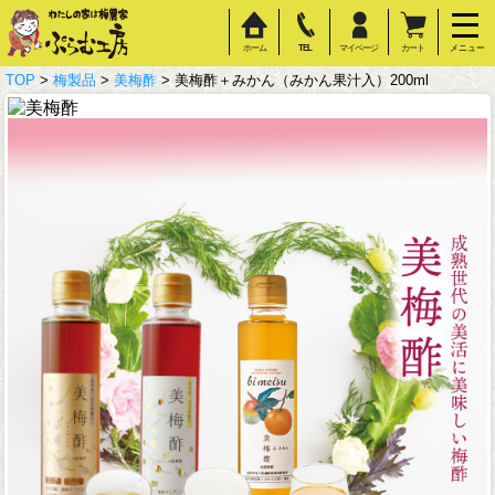
ホーム
TEL
マイページ
カート
メニュー
TOP
>
梅製品
>
美梅酢
> 美梅酢＋みかん（みかん果汁入）200ml