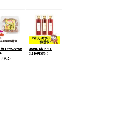
れ梅★はちみつ梅
美梅酢3本セット
★
3,240円
(税込)
0円
(税込)