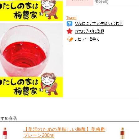
要冷蔵)
Tweet
すすめ商品
【美活のための美味しい梅酢】
美梅酢
プレーン200ml