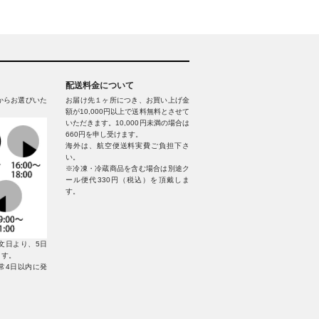
配送料金について
からお選びいた
お届け先１ヶ所につき、お買い上げ金
額が10,000円以上で送料無料とさせて
いただきます。10,000円未満の場合は
660円を申し受けます。
海外は、航空便送料実費ご負担下さ
い。
※冷凍・冷蔵商品を含む場合は別途ク
ール便代330円（税込）を頂戴しま
す。
文日より、5日
ます。
常4日以内に発