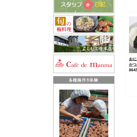
おに
かつお
864