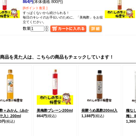
864円
(本体価格:800円)
[8ポイント進呈 ]
すっぱくないから続けられる！
毎日のキレイのお手伝いのために、「美梅酢」をお役
立てください。
数量
の商品を見た人は、こちらの商品もチェックしています！
酢＋みかん（みか
美梅酢プレーン200ml
発酵うめ黒酢200ml入
種な
汁入）200ml
864円
(税込)
1,188円
(税込)
梅） 
80円
(税込)
1,36