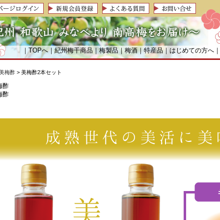
｜
TOPへ
｜
紀州梅干商品
｜
梅製品
｜
梅酒
｜
特産品
｜
はじめての方へ
美梅酢
> 美梅酢2本セット