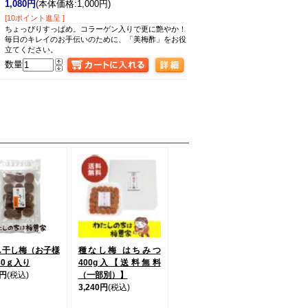
1,080円
(本体価格:1,000円)
[10ポイント進呈 ]
ちょっぴりすっぱめ。コラーゲン入りで更に艶やか！
毎日のキレイのお手伝いのために、「美梅酢」をお役
立てください。
数量
し干し梅（お子様
種なし梅 はちみつ
80ｇ入り
400g入【送料無料
0円
(税込)
（一部別）】
3,240円
(税込)