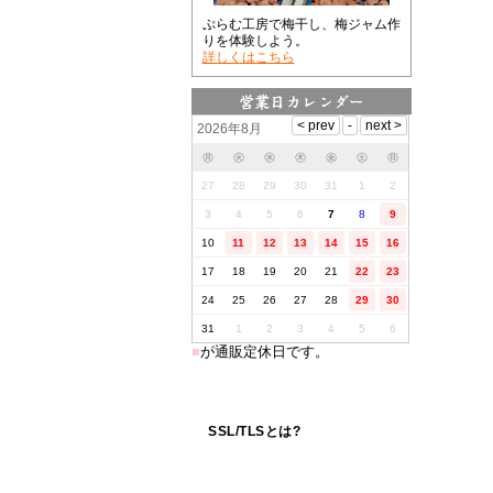
ぷらむ工房で梅干し、梅ジャム作
りを体験しよう。
詳しくはこちら
2026年8月
㊊
㊋
㊌
㊍
㊎
㊏
㊐
27
28
29
30
31
1
2
3
4
5
6
7
8
9
10
11
12
13
14
15
16
17
18
19
20
21
22
23
24
25
26
27
28
29
30
31
1
2
3
4
5
6
■
が通販定休日です。
SSL/TLSとは?