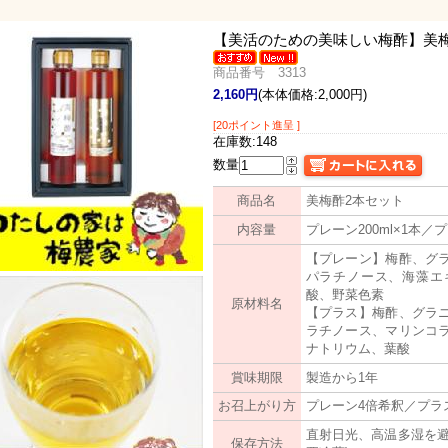
【美活のための美味しい梅酢】
美
商品番号 3313
2,160円
(本体価格:2,000円)
[20ポイント進呈 ]
在庫数:148
数量
商品名
美梅酢2本セット
内容量
プレーン200ml×1本／プ
【プレーン】梅酢、グ
パラチノース、海藻エ
酸、野菜色素
原材料名
【プラス】梅酢、グラ
ラチノース、マリンコ
ナトリウム、葉酸
賞味期限
製造から1年
お召上がり方
プレーン4倍希釈／プラ
直射日光、高温多湿を避
保存方法