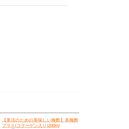
【美活のための美味しい梅酢】
美梅酢
プラス(コラーゲン入り)200ml