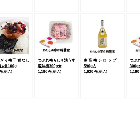
ぎり梅干 種なし
つぶれ梅★しそ漬うす
南高梅シロップ
つぶ
梅 100g
塩味梅300g★
590g入
300g
円
(税込)
1,190円
(税込)
1,620円
(税込)
1,19