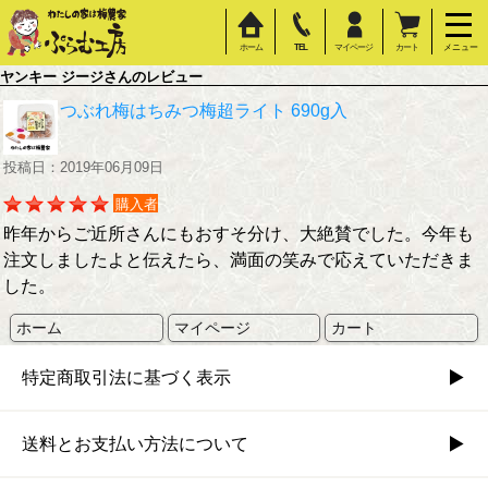
ホーム
TEL
マイページ
カート
メニュー
ヤンキー ジージさんのレビュー
つぶれ梅はちみつ梅超ライト 690g入
投稿日：2019年06月09日
購入者
昨年からご近所さんにもおすそ分け、大絶賛でした。今年も
注文しましたよと伝えたら、満面の笑みで応えていただきま
した。
ホーム
マイページ
カート
特定商取引法に基づく表示
送料とお支払い方法について